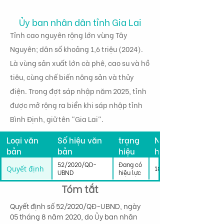
Ủy ban nhân dân tỉnh Gia Lai
Tỉnh cao nguyên rộng lớn vùng Tây
Nguyên; dân số khoảng 1,6 triệu (2024).
Là vùng sản xuất lớn cà phê, cao su và hồ
tiêu, cùng chế biến nông sản và thủy
điện. Trong đợt sáp nhập năm 2025, tỉnh
được mở rộng ra biển khi sáp nhập tỉnh
Bình Định, giữ tên "Gia Lai".
Tình
Loại văn
Số hiệu văn
trạng
Ngày có
bản
bản
hiệu
hiệu lực
lực
52/2020/QD-
Đang có
Quyết định
18/08/2020
UBND
hiệu lực
Tóm tắt
Quyết định số 52/2020/QĐ-UBND, ngày 
05 tháng 8 năm 2020, do Ủy ban nhân 