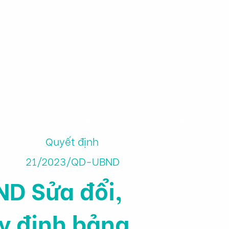
m
Công cụ tài chính
Giới thiệu
Quyết định
21/2023/QD-UBND
D Sửa đổi,
y định bảng