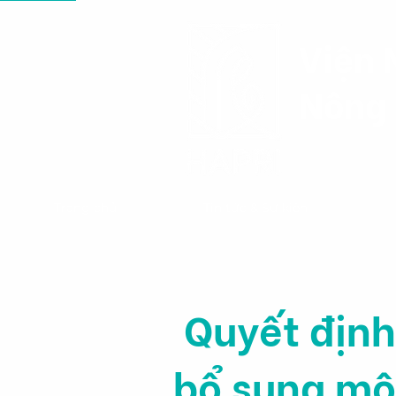
Viện 
Nông 
Trang chủ
Tin tức & Sự kiện
Quyết địn
bổ sung mộ