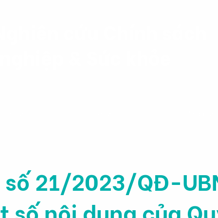
Nghiên cứu Chính sách
nghiệp & Sức khỏe
Dự án
Nhân sự
Ấn phẩ
h số 21/2023/QĐ-UBN
t số nội dung của Qu