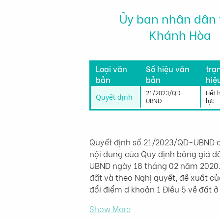
Ủy ban nhân dân 
Khánh Hòa
Tìn
Loại văn
Số hiệu văn
trạ
bản
bản
hiệ
lực
21/2023/QD-
Hết 
Quyết định
UBND
lực
Quyết định số 21/2023/QD-UBND củ
nội dung của Quy định bảng giá đ
UBND ngày 18 tháng 02 năm 2020. Q
đất và theo Nghị quyết, đề xuất củ
đổi điểm d khoản 1 Điều 5 về đất ở
Show More