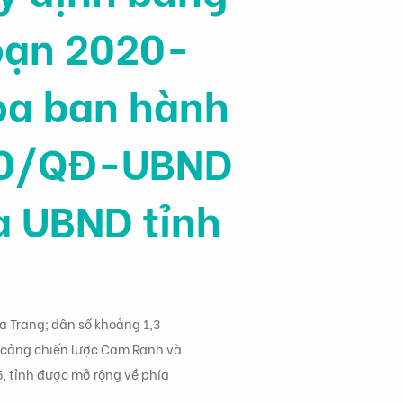
đoạn 2020-
òa ban hành
020/QĐ-UBND
a UBND tỉnh
a Trang; dân số khoảng 1,3
ác cảng chiến lược Cam Ranh và
, tỉnh được mở rộng về phía