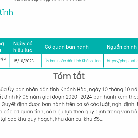
tỉnh
h
ng
Ngày có
Cơ quan ban hành
Nguồn chính
u
hiệu lực
hiệu
15/10/2023
Ủy ban nhân dân tỉnh Khánh Hòa
https://phapluat
Tóm tắt
a Ủy ban nhân dân tỉnh Khánh Hòa, ngày 10 tháng 10 năm
ất định kỳ 05 năm giai đoạn 2020-2024 ban hành kèm th
uyết định được ban hành trên cơ sở các luật, nghị định, t
a các cơ quan tỉnh; có hiệu lực theo quy định trong văn bả
 tại các khu quy hoạch, khu dân cư, khu đô…