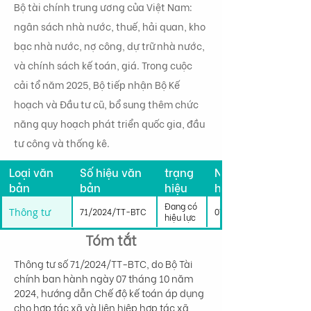
Bộ tài chính trung ương của Việt Nam:
ngân sách nhà nước, thuế, hải quan, kho
bạc nhà nước, nợ công, dự trữ nhà nước,
và chính sách kế toán, giá. Trong cuộc
cải tổ năm 2025, Bộ tiếp nhận Bộ Kế
hoạch và Đầu tư cũ, bổ sung thêm chức
năng quy hoạch phát triển quốc gia, đầu
tư công và thống kê.
Tình
Loại văn
Số hiệu văn
trạng
Ngày có
bản
bản
hiệu
hiệu lực
lực
Đang có
Thông tư
71/2024/TT-BTC
07/10/2024
hiệu lực
Tóm tắt
Thông tư số 71/2024/TT-BTC, do Bộ Tài 
chính ban hành ngày 07 tháng 10 năm 
2024, hướng dẫn Chế độ kế toán áp dụng 
cho hợp tác xã và liên hiệp hợp tác xã 