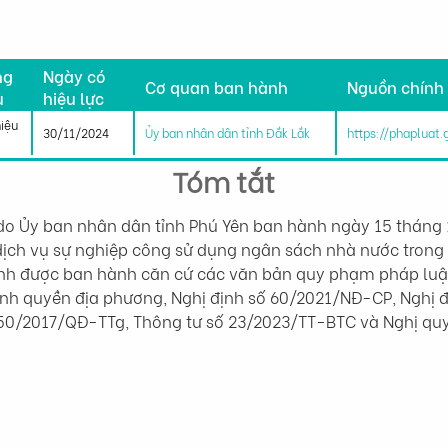
h
ng
Ngày có
Cơ quan ban hành
Nguồn chính
u
hiệu lực
hiệu
30/11/2024
Ủy ban nhân dân tỉnh Đắk Lắk
https://phapluat
Tóm tắt
o Ủy ban nhân dân tỉnh Phú Yên ban hành ngày 15 tháng 
i dịch vụ sự nghiệp công sử dụng ngân sách nhà nước trong
định được ban hành căn cứ các văn bản quy phạm pháp luậ
ính quyền địa phương, Nghị định số 60/2021/NĐ-CP, Nghị đ
 50/2017/QĐ-TTg, Thông tư số 23/2023/TT-BTC và Nghị q