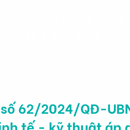
Nghiên cứu Chính sách
nghiệp & Sức khỏe
Dự án
Nhân sự
Ấn phẩ
 số 62/2024/QĐ-UB
nh tế - kỹ thuật áp 