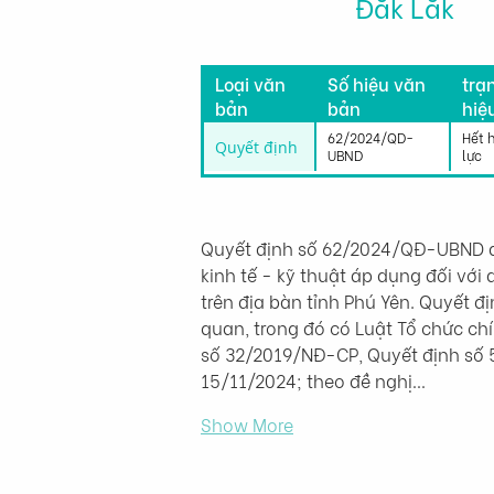
Đắk Lắk
Tìn
Loại văn
Số hiệu văn
trạ
bản
bản
hiệ
lực
62/2024/QD-
Hết 
Quyết định
UBND
lực
Quyết định số 62/2024/QĐ-UBND d
kinh tế - kỹ thuật áp dụng đối vớ
trên địa bàn tỉnh Phú Yên. Quyết 
quan, trong đó có Luật Tổ chức ch
số 32/2019/NĐ-CP, Quyết định số
15/11/2024; theo đề nghị…
Show More