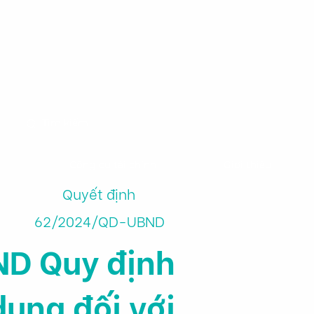
m
Công cụ tài chính
Giới thiệu
Quyết định
62/2024/QD-UBND
ND Quy định
dụng đối với