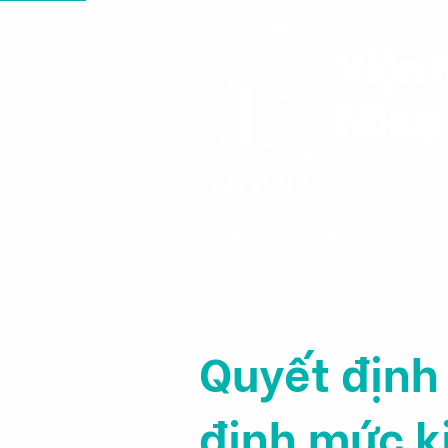
Viện 
Nông 
Trang chủ
Tin tức & Sự kiện
Quyết định
định mức ki