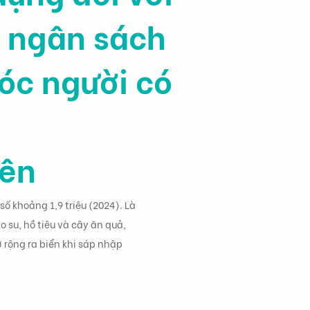
g ngân sách
óc người có
Yên
ố khoảng 1,9 triệu (2024). Là
 su, hồ tiêu và cây ăn quả,
 rộng ra biển khi sáp nhập