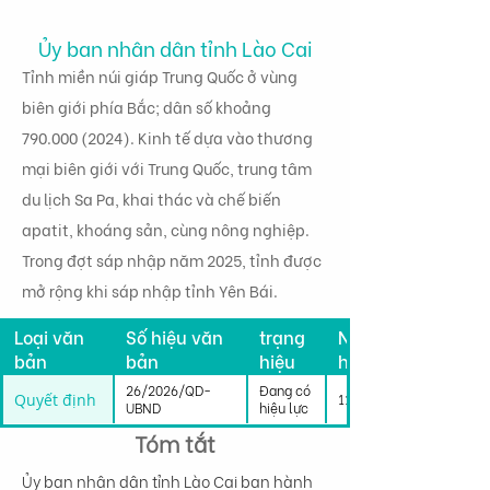
Ủy ban nhân dân tỉnh Lào Cai
Tỉnh miền núi giáp Trung Quốc ở vùng
biên giới phía Bắc; dân số khoảng
790.000 (2024)
. Kinh tế dựa vào thương
mại biên giới với Trung Quốc, trung tâm
du lịch Sa Pa, khai thác và chế biến
apatit, khoáng sản, cùng nông nghiệp.
Trong đợt sáp nhập năm 2025, tỉnh được
mở rộng khi sáp nhập tỉnh Yên Bái.
Tình
Loại văn
Số hiệu văn
trạng
Ngày có
bản
bản
hiệu
hiệu lực
lực
26/2026/QD-
Đang có
Quyết định
11/05/2026
UBND
hiệu lực
Tóm tắt
Ủy ban nhân dân tỉnh Lào Cai ban hành 