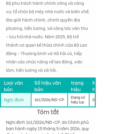
Bộ phụ trách hành chính công và công
vụ: tổ chức bộ máy nhà nước và biên chế,
địa giới hành chính, chính quyền địa
phương, tiền lương, và công tác văn thư
- lưu trữ nhà nước. Năm 2025, Bộ trở
thành cơ quan kế thừa chính của Bộ Lao
động - Thương binh và Xã hội cũ, tiếp
nhận các chức năng về lao động, việc
làm, tiền lương và xã hội.
Tình
Loại văn
Số hiệu văn
trạng
Ngày có
bản
bản
hiệu
hiệu lực
lực
Đang có
Nghị định
161/2026/ND-CP
01/07/2026
hiệu lực
Tóm tắt
Nghị định 161/2026/NĐ-CP, do Chính phủ 
ban hành ngày 15 tháng 5 năm 2026, quy 