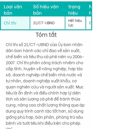
Loại văn
Số hiệu văn
trạng
Ngày có
bản
bản
hiệu
hiệu lực
lực
Hết hiệu
Chỉ thị
21/CT-UBND
17/11/2006
lực
Tóm tắt
Chỉ thị số 21/CT-UBND của Ủy ban nhân 
dân ban hành các chỉ đạo về sản xuất, 
chế biến và tiêu thụ cà phê niên vụ 2006-
2007. Chỉ thị phân công trách nhiệm cho 
cấp tỉnh, huyện về nông nghiệp, hợp tác 
xã, doanh nghiệp chế biến nhà nước và 
tư nhân, doanh nghiệp xuất khẩu, cơ 
quan nghiên cứu và người sản xuất. Mục 
tiêu là ổn định và điều chỉnh hợp lý diện 
tích và sản lượng cà phê để tránh thừa 
cung; nâng cao chất lượng thông qua áp 
dụng quy trình canh tác tốt hơn, sử dụng 
giống phù hợp, bón phân, phòng trừ sâu 
bệnh và tưới tiêu khi điều kiện cho phép. 
Chỉ…