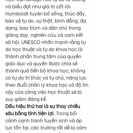
và biểu đạt như giá trị cốt lõi. 
Humboldt tuyên bố sống, thúc đẩy, 
bảo vệ tự do, sự thật, bình đẳng, đa 
dạng, bao trùm và dân chủ trong 
giảng dạy, nghiên cứu và cam kết 
xã hội. UNESCO nhấn mạnh rằng tự 
do học thuật và tự do khoa học là 
thành phần trung tâm của quyền 
giáo dục và quyền được chia sẻ 
thành quả tiến bộ khoa học; không 
có tự do trí thức và tự chủ, năng lực 
theo đuổi chân lý khoa học và độ tin 
cậy của công việc học thuật sẽ bị 
suy giảm đáng kể.
Dấu hiệu thứ hai là sự thay chiều 
sâu bằng tính tiện lợi. 
Trong bối 
cảnh cạnh tranh tuyển sinh và áp 
lực tồn tại, các trường rất dễ bị cám 