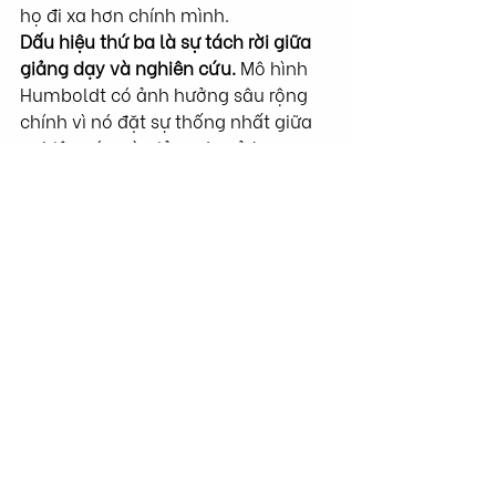
họ đi xa hơn chính mình.
Dấu hiệu thứ ba là sự tách rời giữa 
giảng dạy và nghiên cứu. 
Mô hình 
Humboldt có ảnh hưởng sâu rộng 
chính vì nó đặt sự thống nhất giữa 
nghiên cứu và giảng dạy ở trung 
tâm đại học hiện đại. Theo tinh thần 
đó, người học không chỉ tiếp nhận tri 
thức đã đóng gói, mà phải bước vào 
đời sống của câu hỏi, bằng chứng 
và phê phán. Cambridge cũng nhấn 
mạnh "nuôi dưỡng mối liên hệ gắn 
bó giữa giảng dạy, học thuật và 
nghiên cứu" trong viễn kiến giáo 
dục của mình. Khi giảng dạy bị giản 
lược thành chuyển giao giáo trình, 
còn nghiên cứu bị giản lược thành 
chỉ tiêu hành chính hay cuộc đua số 
lượng, tinh thần đại học sẽ phân rã. 