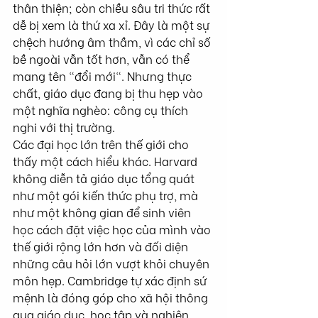
thân thiện; còn chiều sâu tri thức rất 
dễ bị xem là thứ xa xỉ. Đây là một sự 
chệch hướng âm thầm, vì các chỉ số 
bề ngoài vẫn tốt hơn, vẫn có thể 
mang tên "đổi mới". Nhưng thực 
chất, giáo dục đang bị thu hẹp vào 
một nghĩa nghèo: công cụ thích 
nghi với thị trường.
Các đại học lớn trên thế giới cho 
thấy một cách hiểu khác. Harvard 
không diễn tả giáo dục tổng quát 
như một gói kiến thức phụ trợ, mà 
như một không gian để sinh viên 
học cách đặt việc học của mình vào 
thế giới rộng lớn hơn và đối diện 
những câu hỏi lớn vượt khỏi chuyên 
môn hẹp. Cambridge tự xác định sứ 
mệnh là đóng góp cho xã hội thông 
qua giáo dục, học tập và nghiên 