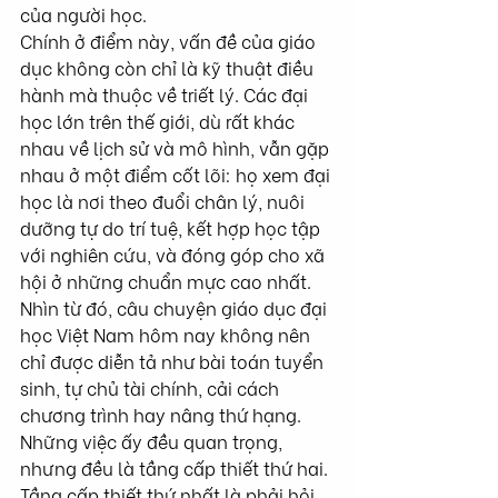
của người học.
Chính ở điểm này, vấn đề của giáo 
dục không còn chỉ là kỹ thuật điều 
hành mà thuộc về triết lý. Các đại 
học lớn trên thế giới, dù rất khác 
nhau về lịch sử và mô hình, vẫn gặp 
nhau ở một điểm cốt lõi: họ xem đại 
học là nơi theo đuổi chân lý, nuôi 
dưỡng tự do trí tuệ, kết hợp học tập 
với nghiên cứu, và đóng góp cho xã 
hội ở những chuẩn mực cao nhất.
Nhìn từ đó, câu chuyện giáo dục đại 
học Việt Nam hôm nay không nên 
chỉ được diễn tả như bài toán tuyển 
sinh, tự chủ tài chính, cải cách 
chương trình hay nâng thứ hạng. 
Những việc ấy đều quan trọng, 
nhưng đều là tầng cấp thiết thứ hai.
Tầng cấp thiết thứ nhất là phải hỏi 