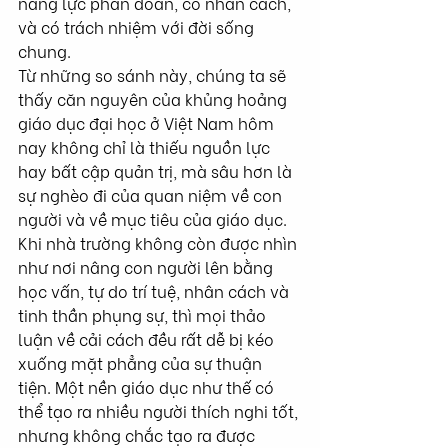
năng lực phán đoán, có nhân cách, 
và có trách nhiệm với đời sống 
chung.
Từ những so sánh này, chúng ta sẽ 
thấy căn nguyên của khủng hoảng 
giáo dục đại học ở Việt Nam hôm 
nay không chỉ là thiếu nguồn lực 
hay bất cập quản trị, mà sâu hơn là 
sự nghèo đi của quan niệm về con 
người và về mục tiêu của giáo dục. 
Khi nhà trường không còn được nhìn 
như nơi nâng con người lên bằng 
học vấn, tự do trí tuệ, nhân cách và 
tinh thần phụng sự, thì mọi thảo 
luận về cải cách đều rất dễ bị kéo 
xuống mặt phẳng của sự thuận 
tiện. Một nền giáo dục như thế có 
thể tạo ra nhiều người thích nghi tốt, 
nhưng không chắc tạo ra được 