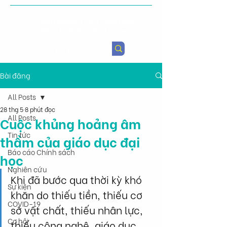
Viện Nghiên cứu Chính sách
Nông nghiệp & Sức khỏe
Bài đăng
All Posts
28 thg 5
8 phút đọc
All Posts
Cuộc khủng hoảng âm
Tin tức
thầm của giáo dục đại
Báo cáo Chính sách
học
Nghiên cứu
Khi đã bước qua thời kỳ khó 
Sự kiện
khăn do thiếu tiền, thiếu cơ 
COVID-19
sở vật chất, thiếu nhân lực, 
Cơ hội
thiếu công nghệ, giáo dục 