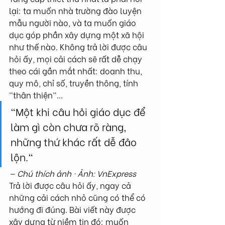
lại: ta muốn nhà trường đào luyện 
mẫu người nào, và ta muốn giáo 
dục góp phần xây dựng một xã hội 
như thế nào. Không trả lời được câu 
hỏi ấy, mọi cải cách sẽ rất dễ chạy 
theo cái gần mắt nhất: doanh thu, 
quy mô, chỉ số, truyền thông, tính 
"thân thiện"...
"Một khi câu hỏi giáo dục để 
làm gì còn chưa rõ ràng, 
những thứ khác rất dễ đảo 
lộn."
— Chú thích ảnh · Ảnh: VnExpress
Trả lời được câu hỏi ấy, ngay cả 
những cải cách nhỏ cũng có thể có 
hướng đi đúng. Bài viết này được 
xây dựng từ niềm tin đó: muốn 