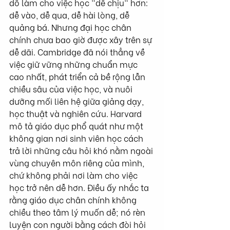
dỗ làm cho việc học "dễ chịu" hơn: 
dễ vào, dễ qua, dễ hài lòng, dễ 
quảng bá. Nhưng đại học chân 
chính chưa bao giờ được xây trên sự 
dễ dãi. Cambridge đã nói thẳng về 
việc giữ vững những chuẩn mực 
cao nhất, phát triển cả bề rộng lẫn 
chiều sâu của việc học, và nuôi 
dưỡng mối liên hệ giữa giảng dạy, 
học thuật và nghiên cứu. Harvard 
mô tả giáo dục phổ quát như một 
không gian nơi sinh viên học cách 
trả lời những câu hỏi khó nằm ngoài 
vùng chuyên môn riêng của mình, 
chứ không phải nơi làm cho việc 
học trở nên dễ hơn. Điều ấy nhắc ta 
rằng giáo dục chân chính không 
chiều theo tâm lý muốn dễ; nó rèn 
luyện con người bằng cách đòi hỏi 