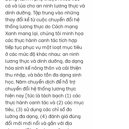
cá và lúa cho an ninh lương thực và 
dinh dưỡng. Tập trung vào những 
thay đổi kể từ cuộc chuyển đổi hệ 
thống lương thực do Cách mạng 
Xanh mang lại, chúng tôi minh họa 
các thực hành canh tác tích hợp 
tiếp tục phục vụ một loạt mục tiêu 
ở các mức độ khác nhau: an ninh 
lương thực và dinh dưỡng, đa dạng 
hóa sinh kế nông thôn và cải thiện 
thu nhập, và bảo tồn đa dạng sinh 
học. Năm chuyển dịch để hỗ trợ 
chuyển đổi hệ thống lương thực 
hiện nay [tức là tách bạch (1) các 
thực hành canh tác và (2) các mục 
tiêu, (3) sử dụng các chỉ số đo 
lường đa dạng, (4) đánh giá đúng 
đổi mới mới nổi và gắn với địa 