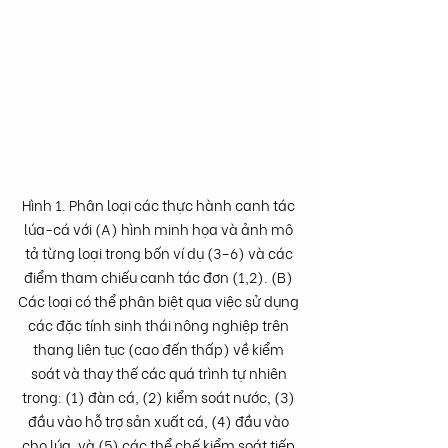
Hình 1. Phân loại các thực hành canh tác 
lúa-cá với (A) hình minh họa và ảnh mô 
tả từng loại trong bốn ví dụ (3–6) và các 
điểm tham chiếu canh tác đơn (1,2). (B) 
Các loại có thể phân biệt qua việc sử dụng 
các đặc tính sinh thái nông nghiệp trên 
thang liên tục (cao đến thấp) về kiểm 
soát và thay thế các quá trình tự nhiên 
trong: (1) đàn cá, (2) kiểm soát nước, (3) 
đầu vào hỗ trợ sản xuất cá, (4) đầu vào 
cho lúa, và (5) các thể chế kiểm soát tiếp 