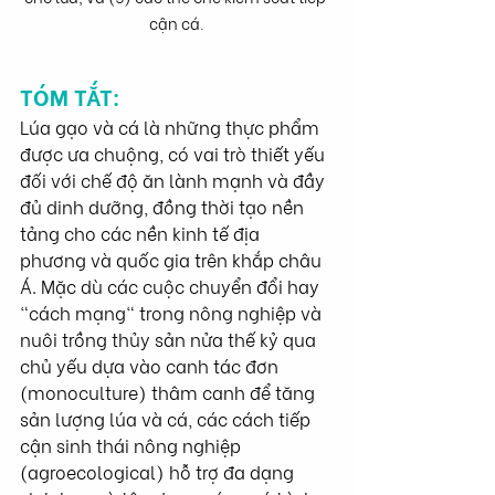
cận cá.
TÓM TẮT:
Lúa gạo và cá là những thực phẩm 
được ưa chuộng, có vai trò thiết yếu 
đối với chế độ ăn lành mạnh và đầy 
đủ dinh dưỡng, đồng thời tạo nền 
tảng cho các nền kinh tế địa 
phương và quốc gia trên khắp châu 
Á. Mặc dù các cuộc chuyển đổi hay 
"cách mạng" trong nông nghiệp và 
nuôi trồng thủy sản nửa thế kỷ qua 
chủ yếu dựa vào canh tác đơn 
(monoculture) thâm canh để tăng 
sản lượng lúa và cá, các cách tiếp 
cận sinh thái nông nghiệp 
(agroecological) hỗ trợ đa dạng 