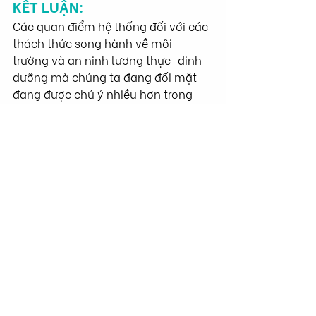
KẾT LUẬN:
Các quan điểm hệ thống đối với các 
thách thức song hành về môi 
trường và an ninh lương thực-dinh 
dưỡng mà chúng ta đang đối mặt 
đang được chú ý nhiều hơn trong 
các diễn đàn chính sách, mở ra cơ 
hội đón nhận sự đa dạng trong tầm 
nhìn về thay đổi nông nghiệp. Tạo 
điều kiện cho các cách tiếp cận sinh 
thái nông nghiệp đóng góp vào 
chuyển đổi hệ thống lương thực có 
tiềm năng cải thiện tiến độ hướng 
tới Mục tiêu Phát triển Bền vững 
(SDG) "Không còn nạn đói". Bằng 
chứng mà chúng tôi tổng hợp đã 
thể hiện điều này cho các vùng sản 
xuất lúa và cá. Các thực hành canh 
tác lúa-cá tích hợp và sinh thái 