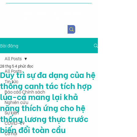
Viện Nghiên cứu Chính sách
Nông nghiệp & Sức khỏe
Bài đăng
All Posts
28 thg 5
4 phút đọc
All Posts
Duy trì sự đa dạng của hệ
Tin tức
thống canh tác tích hợp
Báo cáo Chính sách
lúa-cá mang lại khả
Nghiên cứu
năng thích ứng cho hệ
Sự kiện
thống lương thực trước
COVID-19
biến đổi toàn cầu
Cơ hội