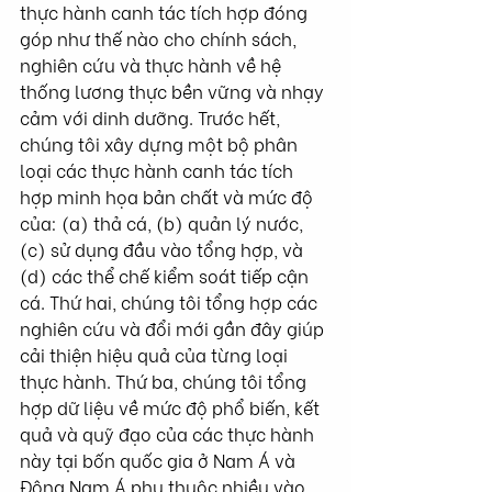
thực hành canh tác tích hợp đóng 
góp như thế nào cho chính sách, 
nghiên cứu và thực hành về hệ 
thống lương thực bền vững và nhạy 
cảm với dinh dưỡng. Trước hết, 
chúng tôi xây dựng một bộ phân 
loại các thực hành canh tác tích 
hợp minh họa bản chất và mức độ 
của: (a) thả cá, (b) quản lý nước, 
(c) sử dụng đầu vào tổng hợp, và 
(d) các thể chế kiểm soát tiếp cận 
cá. Thứ hai, chúng tôi tổng hợp các 
nghiên cứu và đổi mới gần đây giúp 
cải thiện hiệu quả của từng loại 
thực hành. Thứ ba, chúng tôi tổng 
hợp dữ liệu về mức độ phổ biến, kết 
quả và quỹ đạo của các thực hành 
này tại bốn quốc gia ở Nam Á và 
Đông Nam Á phụ thuộc nhiều vào 