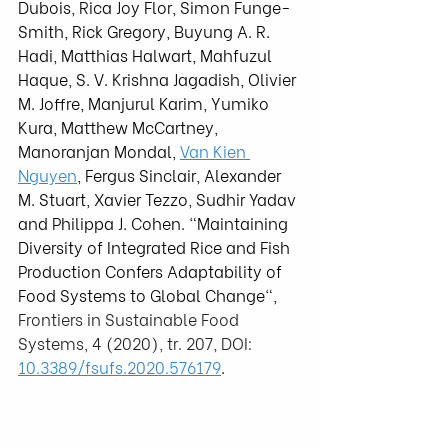
Dubois, Rica Joy Flor, Simon Funge-
Smith, Rick Gregory, Buyung A. R. 
Hadi, Matthias Halwart, Mahfuzul 
Haque, S. V. Krishna Jagadish, Olivier 
M. Joffre, Manjurul Karim, Yumiko 
Kura, Matthew McCartney, 
Manoranjan Mondal, 
Van Kien 
Nguyen
, Fergus Sinclair, Alexander 
M. Stuart, Xavier Tezzo, Sudhir Yadav 
and Philippa J. Cohen. "Maintaining 
Diversity of Integrated Rice and Fish 
Production Confers Adaptability of 
Food Systems to Global Change", 
Frontiers in Sustainable Food 
Systems, 4 (2020), tr. 207, DOI: 
10.3389/fsufs.2020.576179
.