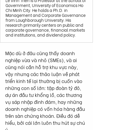
Le Vinh Trien is a Professor at the School of
Government, University of Economics Ho
Chi Minh City. He holds a Ph.D. in
Management and Corporate Governance
from Loughborough University. His
research primarily centers on public and
corporate governance, financial markets
and institutions, and dividend policy.
Mặc dù ở đâu cũng thấy doanh 
nghiệp vừa và nhỏ (SMEs), và ai 
cũng nói cần hỗ trợ khu vực này, 
vậy nhưng các thảo luận về phát 
triển kinh tế lại thường bị cuốn vào 
những con số lớn: tập đoàn tỷ đô, 
dự án đầu tư khổng lồ, các thương 
vụ sáp nhập đình đám, hay những 
doanh nghiệp có vốn hóa hàng đầu 
trên sàn chứng khoán. Điều đó dễ 
hiểu, bởi cái lớn luôn thu hút sự chú 
ý.