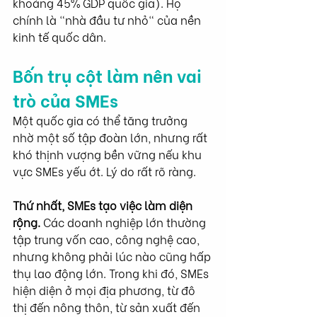
khoảng 45% GDP quốc gia). Họ 
chính là "nhà đầu tư nhỏ" của nền 
kinh tế quốc dân.
Bốn trụ cột làm nên vai 
trò của SMEs
Một quốc gia có thể tăng trưởng 
nhờ một số tập đoàn lớn, nhưng rất 
khó thịnh vượng bền vững nếu khu 
vực SMEs yếu ớt. Lý do rất rõ ràng.
Thứ nhất, SMEs tạo việc làm diện 
rộng. 
Các doanh nghiệp lớn thường 
tập trung vốn cao, công nghệ cao, 
nhưng không phải lúc nào cũng hấp 
thụ lao động lớn. Trong khi đó, SMEs 
hiện diện ở mọi địa phương, từ đô 
thị đến nông thôn, từ sản xuất đến 