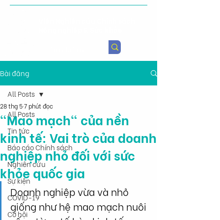
Viện Nghiên cứu Chính sách
Nông nghiệp & Sức khỏe
Bài đăng
All Posts
28 thg 5
7 phút đọc
All Posts
"Mao mạch" của nền
Tin tức
kinh tế: Vai trò của doanh
Báo cáo Chính sách
nghiệp nhỏ đối với sức
Nghiên cứu
khỏe quốc gia
Sự kiện
Doanh nghiệp vừa và nhỏ 
COVID-19
giống như hệ mao mạch nuôi 
Cơ hội