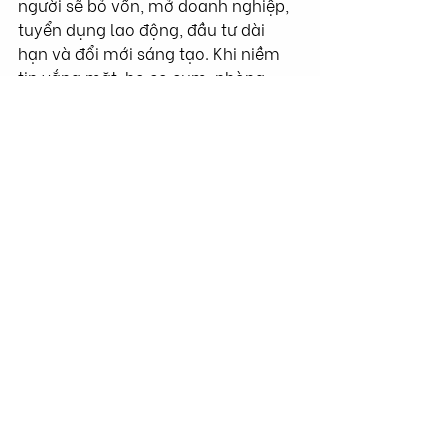
người sẽ bỏ vốn, mở doanh nghiệp, 
tuyển dụng lao động, đầu tư dài 
hạn và đổi mới sáng tạo. Khi niềm 
tin vắng mặt, họ co cụm, phòng 
thủ, giữ tiền mặt hoặc tìm đường ra 
khu vực phi chính thức. Do đó, bảo 
vệ SMEs không phải là ban phát ưu 
ái mà là đầu tư vào niềm tin xã hội 
và mở rộng nền tảng tăng trưởng 
quốc gia.
Sức mạnh kinh tế của một quốc gia 
không chỉ được đo bằng số lượng tỷ 
phú hay quy mô của một vài tập 
đoàn niêm yết. Một cách nhìn toàn 
diện hơn là ở khả năng mở rộng cơ 
hội kinh doanh: có bao nhiêu người 
dân có thể tham gia làm ăn, bao 
nhiêu doanh nghiệp nhỏ có thể phát 