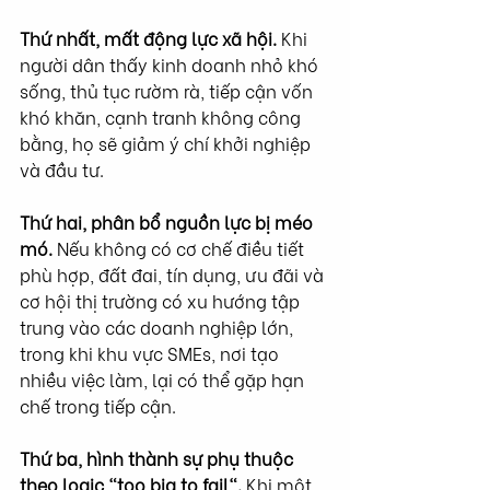
Thứ nhất, mất động lực xã hội. 
Khi 
người dân thấy kinh doanh nhỏ khó 
sống, thủ tục rườm rà, tiếp cận vốn 
khó khăn, cạnh tranh không công 
bằng, họ sẽ giảm ý chí khởi nghiệp 
và đầu tư.
Thứ hai, phân bổ nguồn lực bị méo 
mó. 
Nếu không có cơ chế điều tiết 
phù hợp, đất đai, tín dụng, ưu đãi và 
cơ hội thị trường có xu hướng tập 
trung vào các doanh nghiệp lớn, 
trong khi khu vực SMEs, nơi tạo 
nhiều việc làm, lại có thể gặp hạn 
chế trong tiếp cận.
Thứ ba, hình thành sự phụ thuộc 
theo logic "too big to fail". 
Khi một 