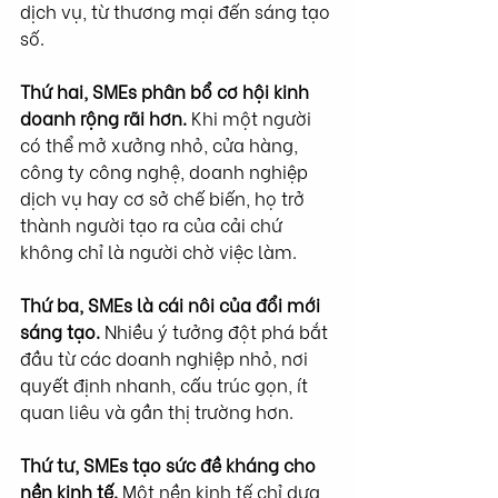
dịch vụ, từ thương mại đến sáng tạo 
số.
Thứ hai, SMEs phân bổ cơ hội kinh 
doanh rộng rãi hơn. 
Khi một người 
có thể mở xưởng nhỏ, cửa hàng, 
công ty công nghệ, doanh nghiệp 
dịch vụ hay cơ sở chế biến, họ trở 
thành người tạo ra của cải chứ 
không chỉ là người chờ việc làm.
Thứ ba, SMEs là cái nôi của đổi mới 
sáng tạo. 
Nhiều ý tưởng đột phá bắt 
đầu từ các doanh nghiệp nhỏ, nơi 
quyết định nhanh, cấu trúc gọn, ít 
quan liêu và gần thị trường hơn.
Thứ tư, SMEs tạo sức đề kháng cho 
nền kinh tế. 
Một nền kinh tế chỉ dựa 