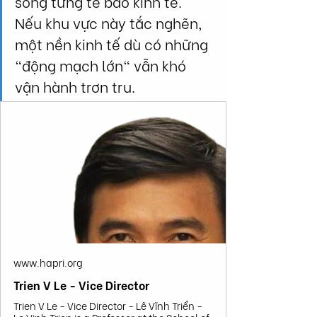
sống từng tế bào kinh tế. 
Nếu khu vực này tắc nghẽn, 
một nền kinh tế dù có những 
"động mạch lớn" vẫn khó 
vận hành trơn tru.
www.hapri.org
Trien V Le - Vice Director
Trien V Le - Vice Director - Lê Vĩnh Triển -