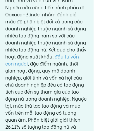
nhỏ, nhỏ và vừa của Việt Nam. 
Nghiên cứu cũng tiến hành phân rã 
Oaxaca-Blinder nhằm đánh giá 
mức độ phân biệt đối xử trong các 
doanh nghiệp thuộc ngành sử dụng 
nhiều lao động nam so với các 
doanh nghiệp thuộc ngành sử dụng 
nhiều lao động nữ. Kết quả cho thấy 
hoạt động xuất khẩu, 
đầu tư vốn 
con người
, đặc điểm ngành, thời 
gian hoạt động, quy mô doanh 
nghiệp, giới tính và vốn xã hội của 
chủ doanh nghiệp đều có tác động 
tích cực đến sự tham gia của lao 
động nữ trong doanh nghiệp. Ngược 
lại, mức thù lao lao động và mức 
vốn trên mỗi lao động có tương 
quan âm. Phân biệt giới giải thích 
26,11% số lượng lao động nữ và 