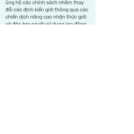
ủng hộ các chính sách nhằm thay 
đổi các định kiến giới thông qua các 
chiến dịch nâng cao nhận thức giới 
và đào tạo người sử dụng lao động 
về các chiến lược phát triển nguồn 
nhân lực hiện đại. Các chính sách 
khuyến khích tinh thần khởi nghiệp 
của phụ nữ có thể làm tăng việc 
làm cho lao động nữ; do đó, việc 
cung cấp tài chính và đào tạo cho 
các doanh nghiệp siêu nhỏ do phụ 
nữ sở hữu và điều hành là rất quan 
trọng.
Nghiên cứu