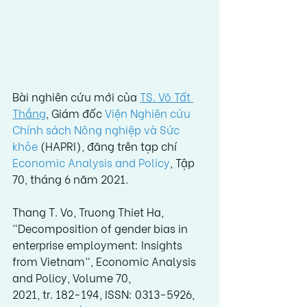
Bài nghiên cứu mới của 
TS. Võ Tất 
Thắng
, Giám đốc 
Viện Nghiên cứu 
Chính sách Nông nghiệp và Sức 
khỏe
 (HAPRI), đăng trên tạp chí 
Economic Analysis and Policy
, Tập 
70, tháng 6 năm 2021.
Thang T. Vo, Truong Thiet Ha, 
"Decomposition of gender bias in 
enterprise employment: Insights 
from Vietnam", Economic Analysis 
and Policy, Volume 70,
2021, tr. 182-194, ISSN: 0313-5926, 