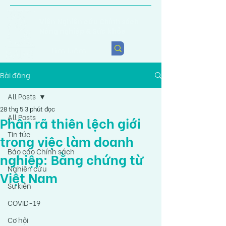
Viện Nghiên cứu Chính sách
Nông nghiệp & Sức khỏe
Bài đăng
All Posts
28 thg 5
3 phút đọc
All Posts
Phân rã thiên lệch giới
Tin tức
trong việc làm doanh
Báo cáo Chính sách
nghiệp: Bằng chứng từ
Nghiên cứu
Việt Nam
Sự kiện
COVID-19
Cơ hội