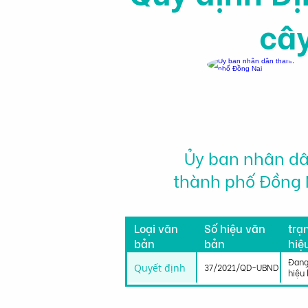
cây
Ủy ban nhân d
thành phố Đồng 
Tìn
Loại văn
Số hiệu văn
trạ
bản
bản
hiệ
lực
Đang
Quyết định
37/2021/QD-UBND
hiệu 