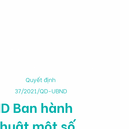
m
Công cụ tài chính
Giới thiệu
Quyết định
37/2021/QD-UBND
ND Ban hành
thuật một số