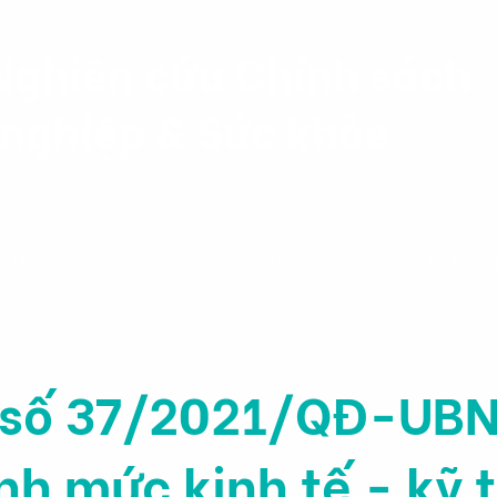
Nghiên cứu Chính sách
nghiệp & Sức khỏe
Dự án
Nhân sự
Ấn phẩ
 số 37/2021/QĐ-UB
nh mức kinh tế - kỹ 