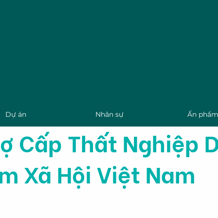
Nghiên cứu Chính sách
nghiệp & Sức khỏe
Dự án
Nhân sự
Ấn phẩ
rợ Cấp Thất Nghiệp D
m Xã Hội Việt Nam