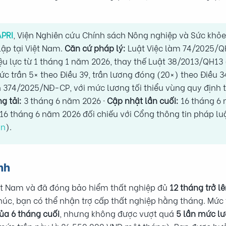
PRI
, Viện Nghiên cứu Chính sách Nông nghiệp và Sức khỏe
lập tại Việt Nam.
Căn cứ pháp lý:
Luật Việc làm 74/2025/Q
ệu lực từ 1 tháng 1 năm 2026, thay thế Luật 38/2013/QH13 
c trần 5× theo Điều 39, trần lương đóng (20×) theo Điều 
h 374/2025/NĐ-CP, với mức lương tối thiểu vùng quy định t
g tải:
3 tháng 6 năm 2026 ·
Cập nhật lần cuối:
16 tháng 6 
16 tháng 6 năm 2026 đối chiếu với Cổng thông tin pháp lu
vn
).
nh
iệt Nam và đã đóng bảo hiểm thất nghiệp đủ
12 tháng trở l
thúc, bạn có thể nhận trợ cấp thất nghiệp hằng tháng. Mức
ủa 6 tháng cuối
, nhưng không được vượt quá
5 lần mức lư