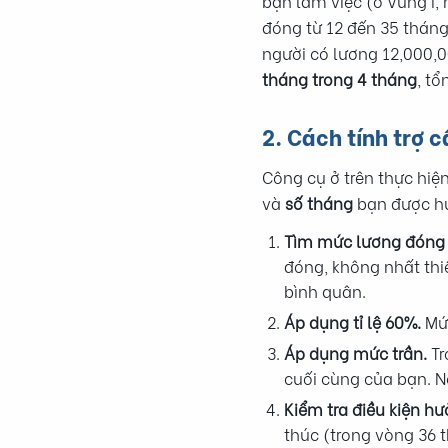
bạn làm việc (ở Vùng I
đóng từ 12 đến 35 thán
người có lương 12,000,
tháng trong 4 tháng
, t
2. Cách tính trợ 
Công cụ ở trên thực hiệ
và
số tháng
bạn được h
Tìm mức lương đóng 
đóng, không nhất thi
bình quân.
Áp dụng tỉ lệ 60%.
Mức
Áp dụng mức trần.
Tr
cuối cùng của bạn. 
Kiểm tra điều kiện hư
thúc (trong vòng 36 