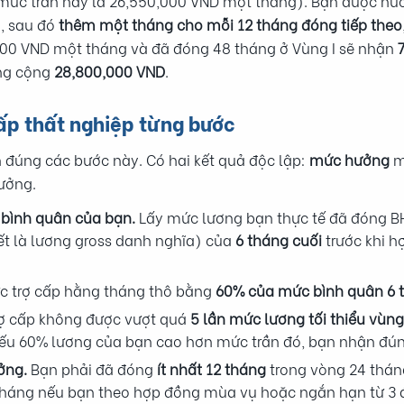
, mức trần này là 26,550,000 VND một tháng). Bạn được h
g, sau đó
thêm một tháng cho mỗi 12 tháng đóng tiếp theo
000 VND một tháng và đã đóng 48 tháng ở Vùng I sẽ nhận
ổng cộng
28,800,000 VND
.
cấp thất nghiệp từng bước
n đúng các bước này. Có hai kết quả độc lập:
mức hưởng
m
ưởng.
bình quân của bạn.
Lấy mức lương bạn thực tế đã đóng B
ết là lương gross danh nghĩa) của
6 tháng cuối
trước khi hợ
 trợ cấp hằng tháng thô bằng
60% của mức bình quân 6 
ợ cấp không được vượt quá
5 lần mức lương tối thiểu vùng
Nếu 60% lương của bạn cao hơn mức trần đó, bạn nhận đún
ởng.
Bạn phải đã đóng
ít nhất 12 tháng
trong vòng 24 tháng
tháng nếu bạn theo hợp đồng mùa vụ hoặc ngắn hạn từ 3 đ