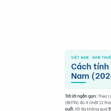
VIỆT NAM · NĂM THUẾ
Cách tính 
Nam (202
Trả lời ngắn gọn:
Theo L
(BHTN) đủ ít nhất 12 t
cuối
, tối đa không quá
5