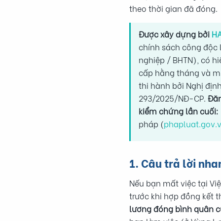
theo thời gian đã đóng.
Được xây dựng bởi
HA
chính sách công độc 
nghiệp / BHTN), có hi
cấp hằng tháng và mứ
thi hành bởi Nghị địn
293/2025/NĐ-CP.
Đăn
kiểm chứng lần cuối:
pháp (
phapluat.gov.
1. Câu trả lời nha
Nếu bạn mất việc tại V
trước khi hợp đồng kết 
lương đóng bình quân c