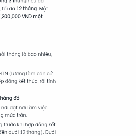
ưởng
3 tháng
nếu đã
, tối đa
12 tháng
. Một
7,200,000 VND một
ỗi tháng là bao nhiêu,
HTN (lương làm căn cứ
p đồng kết thúc, rồi tính
tháng đó
.
nơi đặt nơi làm việc
g mức trần.
 trước khi hợp đồng kết
ến dưới 12 tháng). Dưới