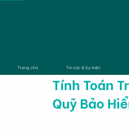
Viện 
Nông 
Trang chủ
Tin tức & Sự kiện
Tính Toán T
Quỹ Bảo Hiể