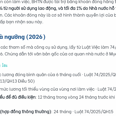
gian còn làm việc, BHTN được tài trợ bằng khoản đóng hằng
% từ người sử dụng lao động, và tối đa 1% do Nhà nước hỗ 
. Các khoản đóng này là cơ sở hình thành quyền lợi của 
cấp bạn nhận sau này.
và ngưỡng (2026)
 là các tham số mà công cụ sử dụng, lấy từ Luật Việc làm
26. Chúng dẫn tới văn bản gốc của cơ quan nhà nước ở Mục
 lõi
 lương đóng bình quân của 6 tháng cuối · Luật 74/2025/Q
013/QH13 Điều 50)
× mức lương tối thiểu vùng của vùng nơi làm việc · Luật 74
iểu để đủ điều kiện
: 12 tháng trong vòng 24 tháng trước khi
t (hợp đồng thông thường)
: 24 tháng · Luật 74/2025/QH15