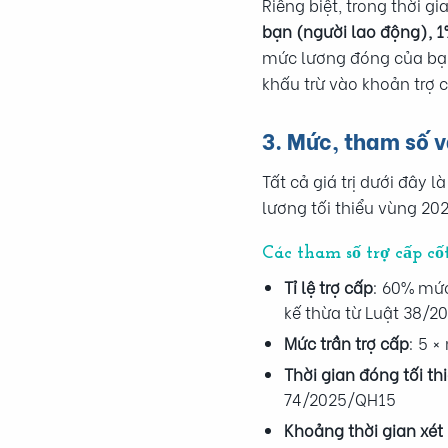
Riêng biệt, trong thời 
bạn (người lao động), 1
mức lương đóng của bạn
khấu trừ vào khoản trợ 
3. Mức, tham số 
Tất cả giá trị dưới đây
lương tối thiểu vùng 20
Các tham số trợ cấp cốt
Tỉ lệ trợ cấp
: 60% mức
kế thừa từ Luật 38/2
Mức trần trợ cấp
: 5 
Thời gian đóng tối th
74/2025/QH15
Khoảng thời gian xé