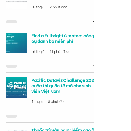
18 thg 6
9 phút đọc
Find a Fulbright Grantee: công
cụ danh bạ miễn phí
16 thg 6
11 phút đọc
Pacific Dataviz Challenge 2026:
cuộc thi quốc tế mở cho sinh
viên Việt Nam
4 thg 6
8 phút đọc
Thuốc trừ sâu nguy hiểm cao ở