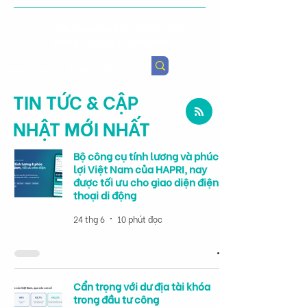
Viện Nghiên cứu Chính sách
Nông nghiệp & Sức khỏe
TIN TỨC & CẬP
NHẬT MỚI NHẤT
Bộ công cụ tính lương và phúc
lợi Việt Nam của HAPRI, nay
được tối ưu cho giao diện điện
thoại di động
24 thg 6
10 phút đọc
Cẩn trọng với dư địa tài khóa
trong đầu tư công