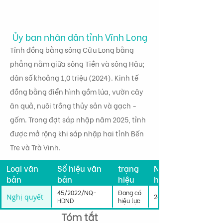
Ủy ban nhân dân tỉnh Vĩnh Long
Tỉnh đồng bằng sông Cửu Long bằng
phẳng nằm giữa sông Tiền và sông Hậu;
dân số khoảng 1,0 triệu (2024). Kinh tế
đồng bằng điển hình gồm lúa, vườn cây
ăn quả, nuôi trồng thủy sản và gạch -
gốm. Trong đợt sáp nhập năm 2025, tỉnh
được mở rộng khi sáp nhập hai tỉnh Bến
Tre và Trà Vinh.
Tình
Loại văn
Số hiệu văn
trạng
Ngày có
bản
bản
hiệu
hiệu lực
lực
45/2022/NQ-
Đang có
Nghị quyết
24/12/2022
HDND
hiệu lực
Tóm tắt