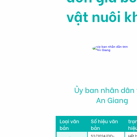
vật nuôi k
Ủy ban nhân dân 
An Giang
Tìn
Loại văn
Số hiệu văn
trạ
bản
bản
hiệ
lực
52/2024/QD-
Hết 