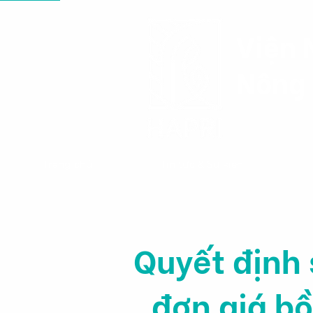
Viện 
Nông 
Trang chủ
Tin tức & Sự kiện
Quyết định
đơn giá bồ