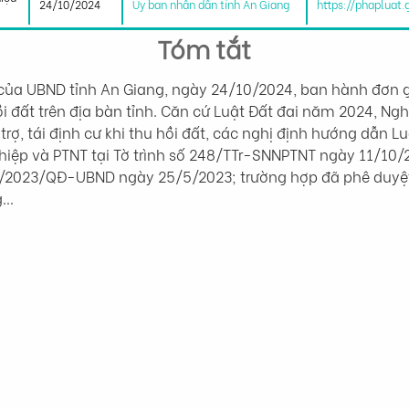
24/10/2024
Ủy ban nhân dân tỉnh An Giang
https://phapluat
Tóm tắt
a UBND tỉnh An Giang, ngày 24/10/2024, ban hành đơn giá
ồi đất trên địa bàn tỉnh. Căn cứ Luật Đất đai năm 2024, Ng
rợ, tái định cư khi thu hồi đất, các nghị định hướng dẫn L
hiệp và PTNT tại Tờ trình số 248/TTr-SNNPTNT ngày 11/10/2
22/2023/QĐ-UBND ngày 25/5/2023; trường hợp đã phê duyệt
g…