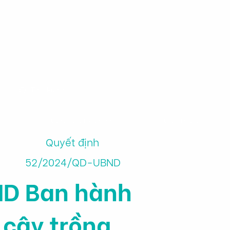
m
Công cụ tài chính
Giới thiệu
Quyết định
52/2024/QD-UBND
ND Ban hành
 cây trồng,