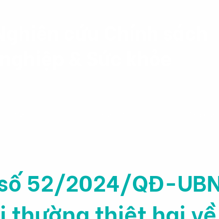
Nghiên cứu Chính sách
nghiệp & Sức khỏe
Dự án
Nhân sự
Ấn phẩ
 số 52/2024/QĐ-UB
i thường thiệt hại về