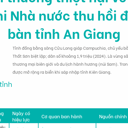
hi Nhà nước thu hồi đ
bàn tỉnh An Giang
Tỉnh đồng bằng sông Cửu Long giáp Campuchia, chủ yếu b
Thất Sơn biệt lập; dân số khoảng 1,9 triệu (2024). Là vùng sả
thương mại biên giới và du lịch hành hương (núi Sam). Tro
được mở rộng ra biển khi sáp nhập tỉnh Kiên Giang.
tỉnh
h
ng
Ngày có
Cơ quan ban hành
Nguồn chính
u
hiệu lực
hiệu