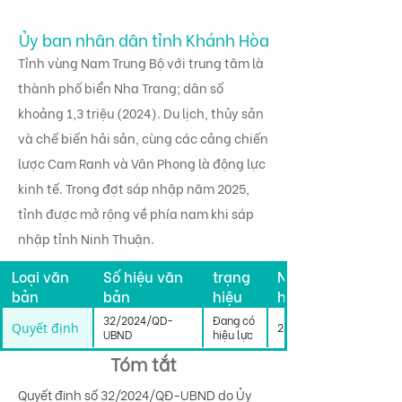
Ủy ban nhân dân tỉnh Khánh Hòa
Tỉnh vùng Nam Trung Bộ với trung tâm là
thành phố biển Nha Trang; dân số
khoảng 1,3 triệu (2024). Du lịch, thủy sản
và chế biến hải sản, cùng các cảng chiến
lược Cam Ranh và Vân Phong là động lực
kinh tế. Trong đợt sáp nhập năm 2025,
tỉnh được mở rộng về phía nam khi sáp
nhập tỉnh Ninh Thuận.
Tình
Loại văn
Số hiệu văn
trạng
Ngày có
bản
bản
hiệu
hiệu lực
lực
32/2024/QD-
Đang có
Quyết định
28/10/2024
UBND
hiệu lực
Tóm tắt
Quyết định số 32/2024/QĐ-UBND do Ủy 