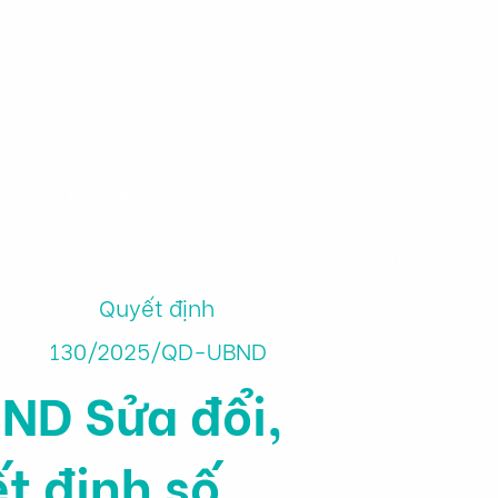
m
Công cụ tài chính
Giới thiệu
Quyết định
130/2025/QD-UBND
ND Sửa đổi,
t định số