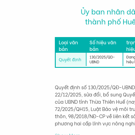
Ủy ban nhân d
thành phố Hu
Tìn
Loại văn
Số hiệu văn
trạ
bản
bản
hiệ
lực
130/2025/QD-
Đang
Quyết định
UBND
hiệu 
Quyết định số 130/2025/QĐ-UBND d
22/12/2025, sửa đổi, bổ sung Quy
của UBND tỉnh Thừa Thiên Huế (na
72/2025/QH15, Luật Bảo vệ môi tr
thôn, 98/2018/NĐ-CP về liên kết s
phương hai cấp lĩnh vực nông ng