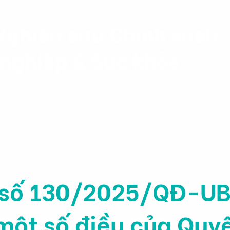
Nghiên cứu Chính sách
nghiệp & Sức khỏe
Dự án
Nhân sự
Ấn phẩ
 số 130/2025/QĐ-UB
một số điều của Quyế