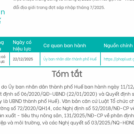
đổi địa giới trong đợt sáp nhập tháng 7/2025.
ân
ế
h
ng
Ngày có
Cơ quan ban hành
Nguồn chính
u
hiệu lực
 có
22/12/2025
Ủy ban nhân dân thành phố Huế
https://phapluat
lực
Tóm tắt
o Ủy ban nhân dân thành phố Huế ban hành ngày 11/12/2
ết định số 06/2020/QĐ-UBND (22/01/2020) và Quyết định
y là UBND thành phố Huế). Văn bản căn cứ Luật Tổ chức c
ường số 72/2020/QH14, các Nghị định số 52/2018/NĐ-CP về
ản xuất - tiêu thụ nông sản, 131/2025/NĐ-CP về phân địn
hiệp và môi trường, và các Nghị quyết số 03/2025/NQ-H