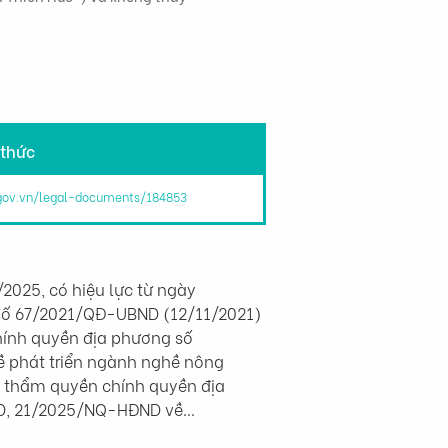
 thức
.gov.vn/legal-documents/184853
025, có hiệu lực từ ngày 
 số 67/2021/QĐ-UBND (12/11/2021) 
hính quyền địa phương số 
 phát triển ngành nghề nông 
h thẩm quyền chính quyền địa 
ĐND, 21/2025/NQ-HĐND về…