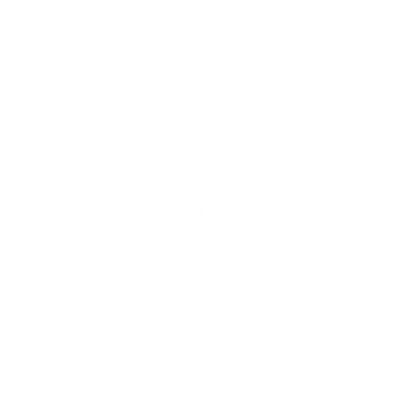
279 Nguyễn Tri Phương, Phường 5, Quận 10, Thành phố Hồ Chí M
HAPRI@ueh.edu.vn
(+84) 028 3853-0867
n Nghiên cứu Chính sách Nông nghiệp & Sức khỏe - Health & Agricultural Po
Đại học Kinh tế Thành phố Hồ Chí Minh
-
University of Economics Ho