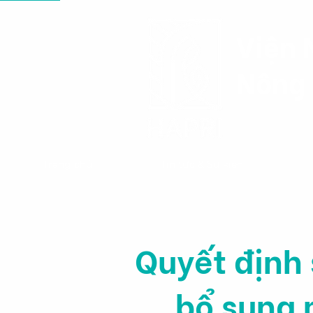
Viện 
Nông 
Trang chủ
Tin tức & Sự kiện
Quyết định
bổ sung 