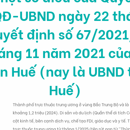
Đ-UBND ngày 22 th
uyết định số 67/20
áng 11 năm 2021 củ
n Huế (nay là UBND
Huế)
Thành phố trực thuộc trung ương ở vùng Bắc Trung Bộ và là 
khoảng 1,2 triệu (2024). Di sản và du lịch (Quần thể di tích 
cột kinh tế, bên cạnh dịch vụ, chế tạo FDI, giáo dục và y tế
trực thuộc trung ương từ tháng 1/2025 (tên rút gọn từ "Thừ