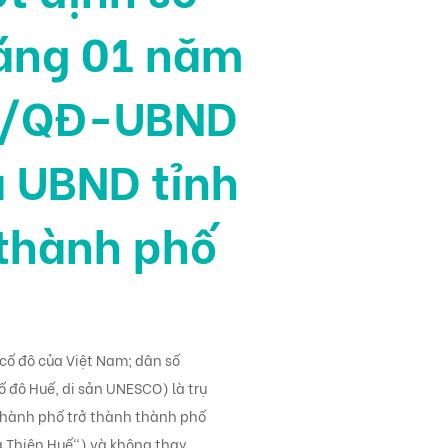
áng 01 năm
21/QĐ-UBND
a UBND tỉnh
 thành phố
cố đô của Việt Nam; dân số
Cố đô Huế, di sản UNESCO) là trụ
. Thành phố trở thành thành phố
a Thiên Huế") và không thay