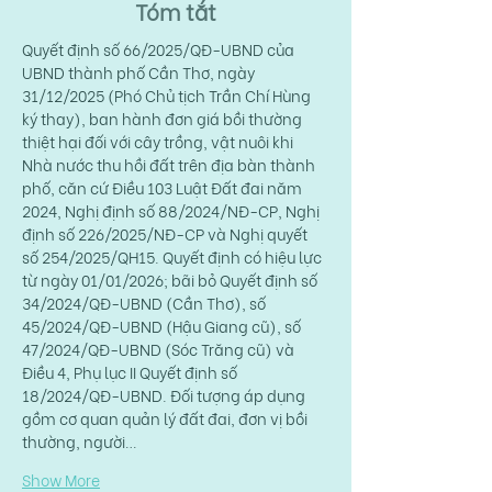
Tóm tắt
Quyết định số 66/2025/QĐ-UBND của 
UBND thành phố Cần Thơ, ngày 
31/12/2025 (Phó Chủ tịch Trần Chí Hùng 
ký thay), ban hành đơn giá bồi thường 
thiệt hại đối với cây trồng, vật nuôi khi 
Nhà nước thu hồi đất trên địa bàn thành 
phố, căn cứ Điều 103 Luật Đất đai năm 
2024, Nghị định số 88/2024/NĐ-CP, Nghị 
định số 226/2025/NĐ-CP và Nghị quyết 
số 254/2025/QH15. Quyết định có hiệu lực 
từ ngày 01/01/2026; bãi bỏ Quyết định số 
34/2024/QĐ-UBND (Cần Thơ), số 
45/2024/QĐ-UBND (Hậu Giang cũ), số 
47/2024/QĐ-UBND (Sóc Trăng cũ) và 
Điều 4, Phụ lục II Quyết định số 
18/2024/QĐ-UBND. Đối tượng áp dụng 
gồm cơ quan quản lý đất đai, đơn vị bồi 
thường, người…
Show More