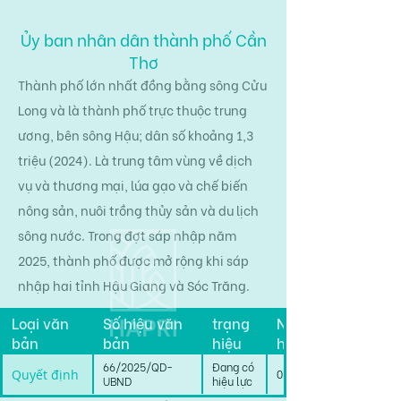
Ủy ban nhân dân thành phố Cần
Thơ
Thành phố lớn nhất đồng bằng sông Cửu
Long và là thành phố trực thuộc trung
ương, bên sông Hậu; dân số khoảng 1,3
triệu (2024). Là trung tâm vùng về dịch
vụ và thương mại, lúa gạo và chế biến
nông sản, nuôi trồng thủy sản và du lịch
sông nước. Trong đợt sáp nhập năm
2025, thành phố được mở rộng khi sáp
nhập hai tỉnh Hậu Giang và Sóc Trăng.
Tình
Loại văn
Số hiệu văn
trạng
Ngày có
bản
bản
hiệu
hiệu lực
lực
66/2025/QD-
Đang có
Quyết định
01/01/2026
UBND
hiệu lực