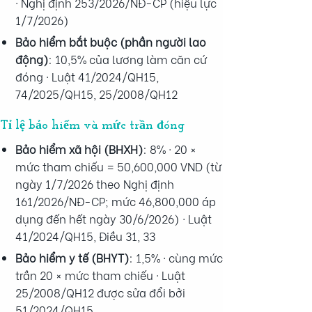
· Nghị định 253/2026/NĐ-CP (hiệu lực
1/7/2026)
Bảo hiểm bắt buộc (phần người lao
động)
: 10,5% của lương làm căn cứ
đóng · Luật 41/2024/QH15,
74/2025/QH15, 25/2008/QH12
Tỉ lệ bảo hiểm và mức trần đóng
Bảo hiểm xã hội (BHXH)
: 8% · 20 ×
mức tham chiếu = 50,600,000 VND (từ
ngày 1/7/2026 theo Nghị định
161/2026/NĐ-CP; mức 46,800,000 áp
dụng đến hết ngày 30/6/2026) · Luật
41/2024/QH15, Điều 31, 33
Bảo hiểm y tế (BHYT)
: 1,5% · cùng mức
trần 20 × mức tham chiếu · Luật
25/2008/QH12 được sửa đổi bởi
51/2024/QH15