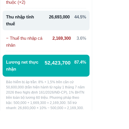
thuộc (×2)
Thu nhập tính
26,693,000
44.5%
thuế
− Thuế thu nhập cá
2,169,300
3.6%
nhân
Lương net thực
87.4%
52,423,700
nhận
Bảo hiểm bị áp trần: 8% + 1,5% trên căn cứ
50,600,000 (trần hiện hành từ ngày 1 tháng 7 năm
2026 theo Nghị định 161/2026/NĐ-CP), 1% BHTN
trên toàn bộ lương 60 triệu. Phương pháp theo
bậc: 500,000 + 1,669,300 = 2,169,300. Số trừ
nhanh: 26,693,000 × 10% − 500,000 = 2,169,300.
Như nhau.
Kết quả: Quân thực nhận 52,423,700 VND