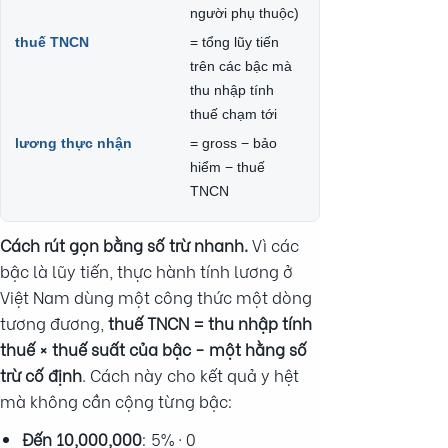
người phụ thuộc)
thuế TNCN
= tổng lũy tiến
trên các bậc mà
thu nhập tính
thuế chạm tới
lương thực nhận
= gross − bảo
hiểm − thuế
TNCN
Cách rút gọn bằng số trừ nhanh.
Vì các
bậc là lũy tiến, thực hành tính lương ở
Việt Nam dùng một công thức một dòng
tương đương,
thuế TNCN = thu nhập tính
thuế × thuế suất của bậc − một hằng số
trừ cố định
. Cách này cho kết quả y hệt
mà không cần cộng từng bậc:
Đến 10,000,000
: 5% · 0