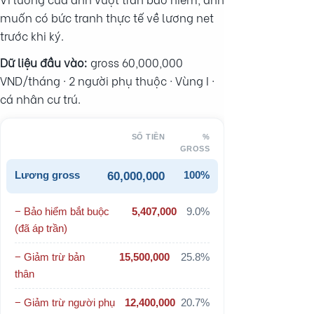
muốn có bức tranh thực tế về lương net
trước khi ký.
Dữ liệu đầu vào:
gross 60,000,000
VND/tháng · 2 người phụ thuộc · Vùng I ·
cá nhân cư trú.
SỐ TIỀN
%
GROSS
Lương gross
100%
60,000,000
− Bảo hiểm bắt buộc
5,407,000
9.0%
(đã áp trần)
− Giảm trừ bản
15,500,000
25.8%
thân
− Giảm trừ người phụ
12,400,000
20.7%