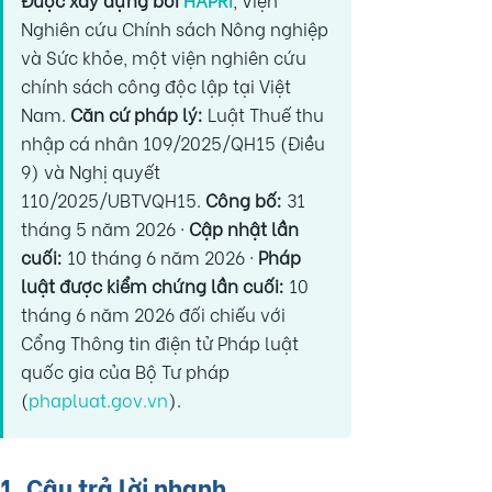
Nghiên cứu Chính sách Nông nghiệp
và Sức khỏe, một viện nghiên cứu
chính sách công độc lập tại Việt
Nam.
Căn cứ pháp lý:
Luật Thuế thu
nhập cá nhân 109/2025/QH15 (Điều
9) và Nghị quyết
110/2025/UBTVQH15.
Công bố:
31
tháng 5 năm 2026 ·
Cập nhật lần
cuối:
10 tháng 6 năm 2026 ·
Pháp
luật được kiểm chứng lần cuối:
10
tháng 6 năm 2026 đối chiếu với
Cổng Thông tin điện tử Pháp luật
quốc gia của Bộ Tư pháp
(
phapluat.gov.vn
).
1. Câu trả lời nhanh