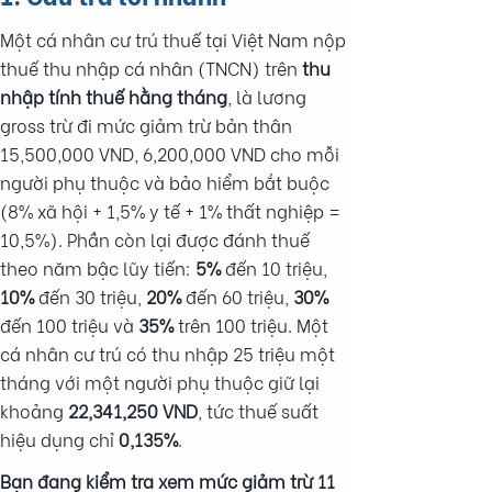
Một cá nhân cư trú thuế tại Việt Nam nộp
thuế thu nhập cá nhân (TNCN) trên
thu
nhập tính thuế hằng tháng
, là lương
gross trừ đi mức giảm trừ bản thân
15,500,000 VND, 6,200,000 VND cho mỗi
người phụ thuộc và bảo hiểm bắt buộc
(8% xã hội + 1,5% y tế + 1% thất nghiệp =
10,5%). Phần còn lại được đánh thuế
theo năm bậc lũy tiến:
5%
đến 10 triệu,
10%
đến 30 triệu,
20%
đến 60 triệu,
30%
đến 100 triệu và
35%
trên 100 triệu. Một
cá nhân cư trú có thu nhập 25 triệu một
tháng với một người phụ thuộc giữ lại
khoảng
22,341,250 VND
, tức thuế suất
hiệu dụng chỉ
0,135%
.
Bạn đang kiểm tra xem mức giảm trừ 11