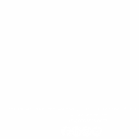
279 Nguyễn Tri Phương, Phường 5, Quận 10, Thành phố Hồ Chí M
HAPRI@ueh.edu.vn
(+84) 028 3853-0867