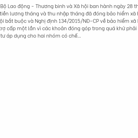
ộ Lao động - Thương binh và Xã hội ban hành ngày 28 th
 tiền lương tháng và thu nhập tháng đã đóng bảo hiểm xã h
i bắt buộc và Nghị định 134/2015/NĐ-CP về bảo hiểm xã hộ
trợ cấp một lần vì các khoản đóng góp trong quá khứ phải đư
ng tư áp dụng cho hai nhóm có chế…