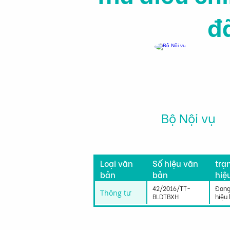
đ
Bộ Nội vụ
Tìn
Loại văn
Số hiệu văn
trạ
bản
bản
hiệ
lực
42/2016/TT-
Đang
Thông tư
BLDTBXH
hiệu 