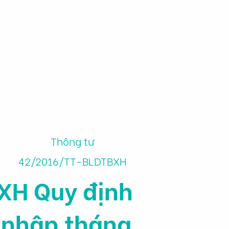
m
Công cụ tài chính
Giới thiệu
Thông tư
42/2016/TT-BLDTBXH
XH Quy định
u nhập tháng