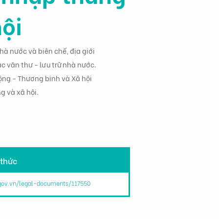
ội
à nước và biên chế, địa giới
c văn thư - lưu trữ nhà nước.
ộng - Thương binh và Xã hội
g và xã hội.
 thức
.gov.vn/legal-documents/117550