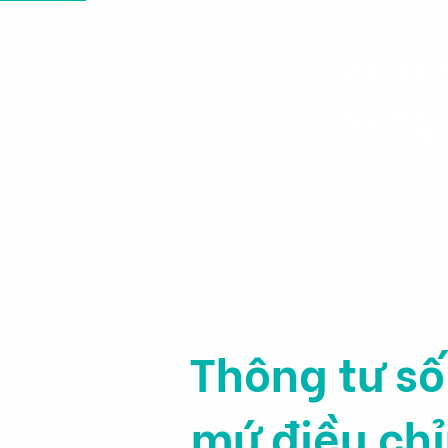
Viện 
Nông 
Trang chủ
Tin tức & Sự kiện
Thông tư s
mứ điều chỉ