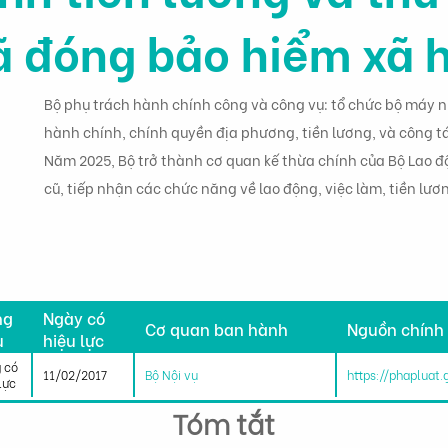
ã đóng bảo hiểm xã h
Bộ phụ trách hành chính công và công vụ: tổ chức bộ máy nh
hành chính, chính quyền địa phương, tiền lương, và công tá
Năm 2025, Bộ trở thành cơ quan kế thừa chính của Bộ Lao đ
cũ, tiếp nhận các chức năng về lao động, việc làm, tiền lươn
h
ng
Ngày có
Cơ quan ban hành
Nguồn chính
u
hiệu lực
 có
11/02/2017
Bộ Nội vụ
https://phapluat
lực
Tóm tắt