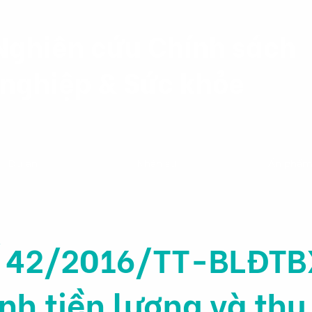
Nghiên cứu Chính sách
nghiệp & Sức khỏe
Dự án
Nhân sự
Ấn phẩ
ố 42/2016/TT-BLĐTB
nh tiền lương và th