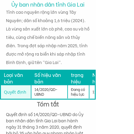
Ủy ban nhân dân tỉnh Gia Lai
Tỉnh cao nguyên rộng lớn vùng Tây
Nguyên; dân số khoảng 1,6 triệu (2024).
Là vùng sản xuất lớn cà phê, cao su và hồ
tiêu, cùng chế biến nông sản và thủy
điện. Trong đợt sáp nhập năm 2025, tỉnh
được mở rộng ra biển khi sáp nhập tỉnh
Bình Định, giữ tên "Gia Lai".
Tình
Loại văn
Số hiệu văn
trạng
Ngày có
bản
bản
hiệu
hiệu lực
lực
14/2020/QD-
Đang có
Quyết định
11/04/2020
UBND
hiệu lực
Tóm tắt
Quyết định số 14/2020/QD-UBND do Ủy 
ban nhân dân tỉnh Gia Lai ban hành 
ngày 31 tháng 3 năm 2020, quyết định 
bãi bỏ 35 văn bản quy phạm pháp luật 