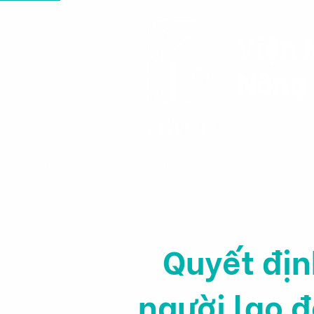
Viện 
Nông 
Trang chủ
Tin tức & Sự kiện
Quyết đị
người lao 