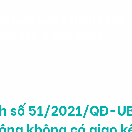
Nghiên cứu Chính sách
nghiệp & Sức khỏe
Dự án
Nhân sự
Ấn phẩ
nh số 51/2021/QĐ-UB
động không có giao k