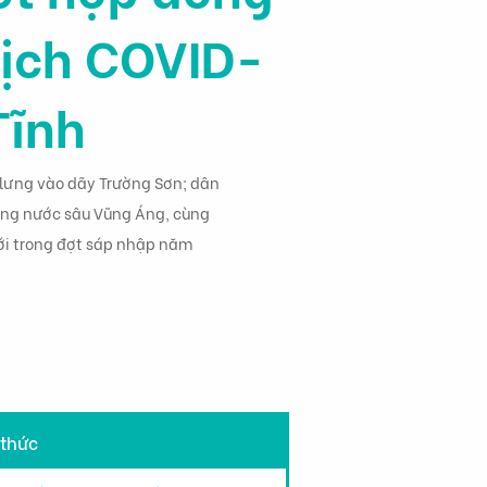
dịch COVID-
Tĩnh
 lưng vào dãy Trường Sơn; dân
cảng nước sâu Vũng Áng, cùng
iới trong đợt sáp nhập năm
 thức