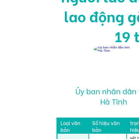
lao động g
19 
Ủy ban nhân dân 
Hà Tĩnh
Tìn
Loại văn
Số hiệu văn
trạ
bản
bản
hiệ
lực
Hết 