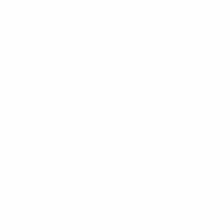
279 Nguyễn Tri Phương, Phường 5, Quận 10, Thành phố Hồ Chí M