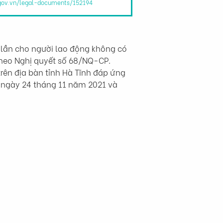
.gov.vn/legal-documents/152194
lần cho người lao động không có 
theo Nghị quyết số 68/NQ-CP. 
rên địa bàn tỉnh Hà Tĩnh đáp ứng 
từ ngày 24 tháng 11 năm 2021 và 