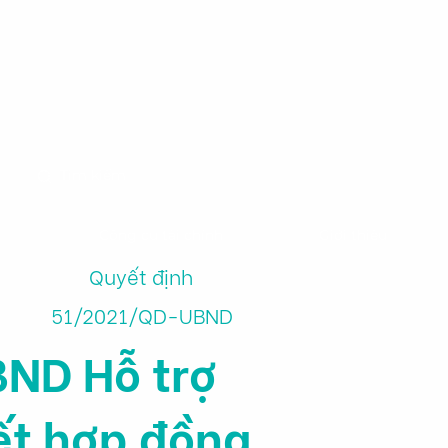
m
Công cụ tài chính
Giới thiệu
Quyết định
51/2021/QD-UBND
ND Hỗ trợ
ết hợp đồng