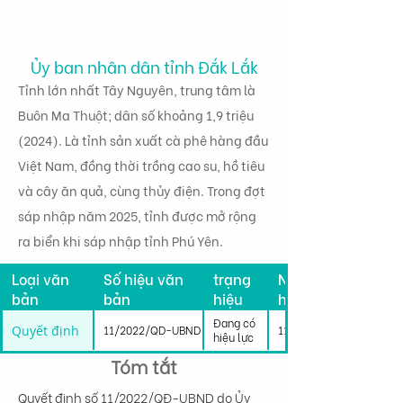
Ủy ban nhân dân tỉnh Đắk Lắk
Tỉnh lớn nhất Tây Nguyên, trung tâm là
Buôn Ma Thuột; dân số khoảng 1,9 triệu
(2024). Là tỉnh sản xuất cà phê hàng đầu
Việt Nam, đồng thời trồng cao su, hồ tiêu
và cây ăn quả, cùng thủy điện. Trong đợt
sáp nhập năm 2025, tỉnh được mở rộng
ra biển khi sáp nhập tỉnh Phú Yên.
Tình
Loại văn
Số hiệu văn
trạng
Ngày có
bản
bản
hiệu
hiệu lực
lực
Đang có
Quyết định
11/2022/QD-UBND
11/03/2022
hiệu lực
Tóm tắt
Quyết định số 11/2022/QĐ-UBND do Ủy 