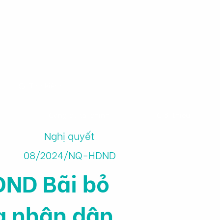
m
Công cụ tài chính
Giới thiệu
Nghị quyết
08/2024/NQ-HDND
ND Bãi bỏ
g nhân dân