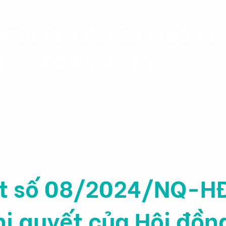
Nghiên cứu Chính sách
nghiệp & Sức khỏe
Dự án
Nhân sự
Ấn phẩ
ết số 08/2024/NQ-HĐ
hị quyết của Hội đồn