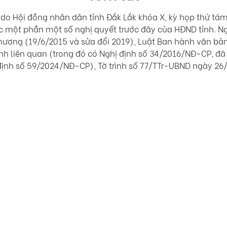
o Hội đồng nhân dân tỉnh Đắk Lắk khóa X, kỳ họp thứ tá
c một phần một số nghị quyết trước đây của HĐND tỉnh. Ng
phương (19/6/2015 và sửa đổi 2019), Luật Ban hành văn bả
ịnh liên quan (trong đó có Nghị định số 34/2016/NĐ-CP, đã 
ịnh số 59/2024/NĐ-CP), Tờ trình số 77/TTr-UBND ngày 26/