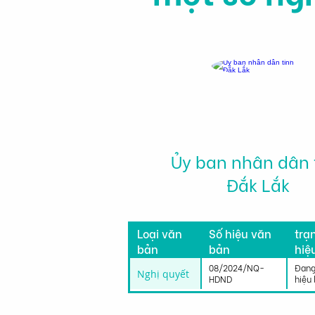
Ủy ban nhân dân 
Đắk Lắk
Tìn
Loại văn
Số hiệu văn
trạ
bản
bản
hiệ
lực
08/2024/NQ-
Đang
Nghị quyết
HDND
hiệu 