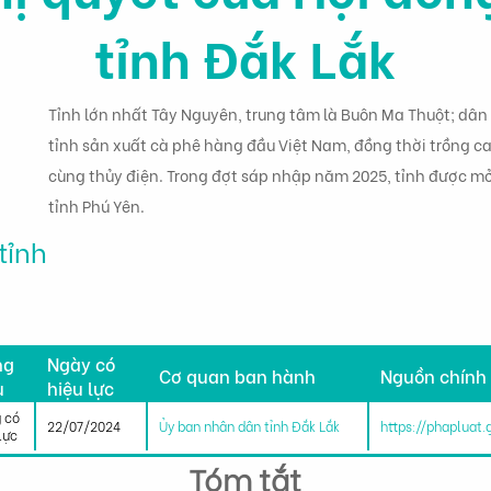
tỉnh Đắk Lắk
Tỉnh lớn nhất Tây Nguyên, trung tâm là Buôn Ma Thuột; dân s
tỉnh sản xuất cà phê hàng đầu Việt Nam, đồng thời trồng cao
cùng thủy điện. Trong đợt sáp nhập năm 2025, tỉnh được mở
tỉnh Phú Yên.
tỉnh
h
ng
Ngày có
Cơ quan ban hành
Nguồn chính
u
hiệu lực
 có
22/07/2024
Ủy ban nhân dân tỉnh Đắk Lắk
https://phapluat
lực
Tóm tắt