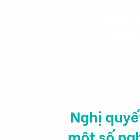
Viện 
Nông 
Trang chủ
Tin tức & Sự kiện
Nghị quy
một số ng