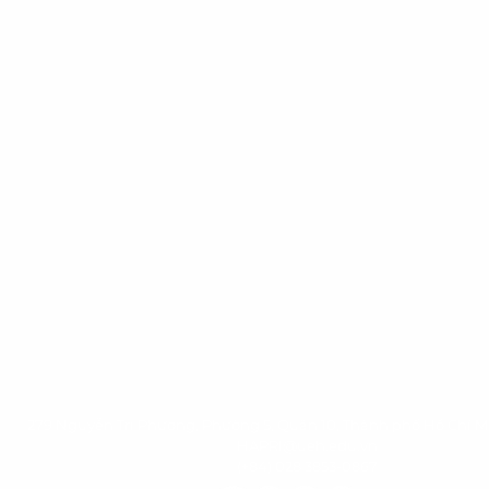
279 Nguyễn Tri Phương, Phường 5, Quận 10, Thành phố Hồ Chí M
HAPRI@ueh.edu.vn
(+84) 028 3853-0867