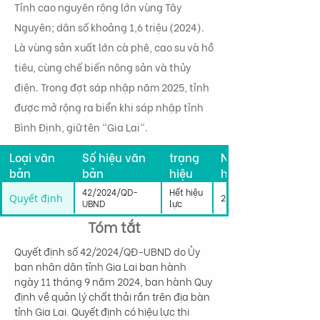
Tỉnh cao nguyên rộng lớn vùng Tây
Nguyên; dân số khoảng 1,6 triệu (2024).
Là vùng sản xuất lớn cà phê, cao su và hồ
tiêu, cùng chế biến nông sản và thủy
điện. Trong đợt sáp nhập năm 2025, tỉnh
được mở rộng ra biển khi sáp nhập tỉnh
Bình Định, giữ tên "Gia Lai".
Tình
Loại văn
Số hiệu văn
trạng
Ngày có
bản
bản
hiệu
hiệu lực
lực
42/2024/QD-
Hết hiệu
Quyết định
25/09/2024
UBND
lực
Tóm tắt
Quyết định số 42/2024/QĐ-UBND do Ủy 
ban nhân dân tỉnh Gia Lai ban hành 
ngày 11 tháng 9 năm 2024, ban hành Quy 
định về quản lý chất thải rắn trên địa bàn 
tỉnh Gia Lai. Quyết định có hiệu lực thi 