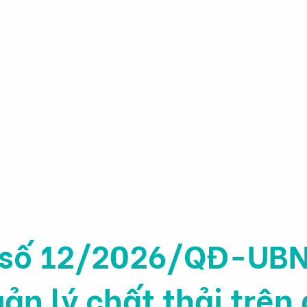
Nghiên cứu Chính sách
nghiệp & Sức khỏe
Dự án
Nhân sự
Ấn phẩ
 số 12/2026/QĐ-UB
ản lý chất thải trên 