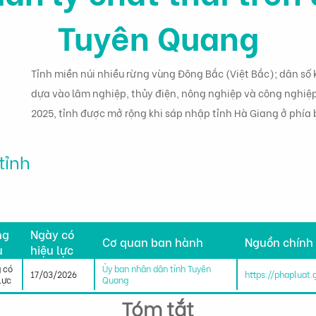
Tuyên Quang
Tỉnh miền núi nhiều rừng vùng Đông Bắc (Việt Bắc); dân số 
dựa vào lâm nghiệp, thủy điện, nông nghiệp và công nghiệ
2025, tỉnh được mở rộng khi sáp nhập tỉnh Hà Giang ở phía 
tỉnh
h
ng
Ngày có
Cơ quan ban hành
Nguồn chính
u
hiệu lực
 có
Ủy ban nhân dân tỉnh Tuyên
17/03/2026
https://phapluat
lực
Quang
Tóm tắt