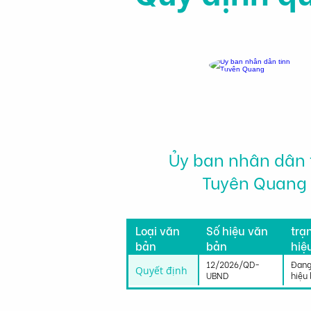
Ủy ban nhân dân 
Tuyên Quang
Tìn
Loại văn
Số hiệu văn
trạ
bản
bản
hiệ
lực
12/2026/QD-
Đang
Quyết định
UBND
hiệu 