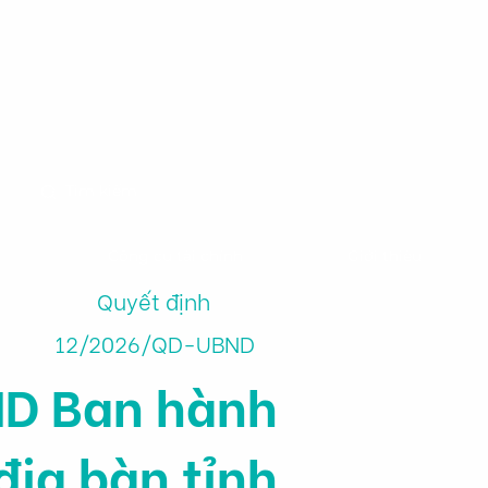
m
Công cụ tài chính
Giới thiệu
Quyết định
12/2026/QD-UBND
ND Ban hành
địa bàn tỉnh