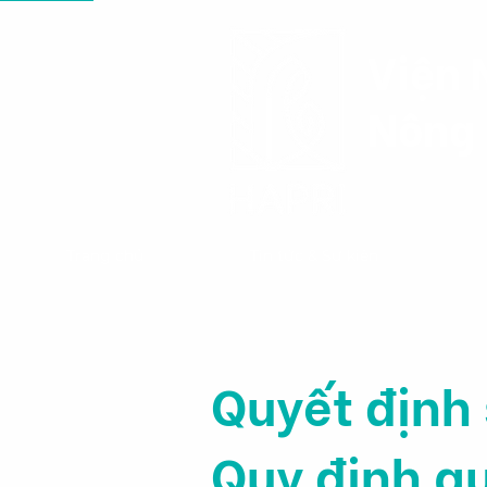
Viện 
Nông 
Trang chủ
Tin tức & Sự kiện
Quyết định
Quy định qu