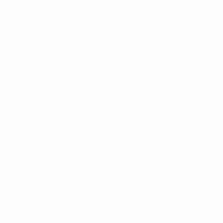
279 Nguyễn Tri Phương, Phường 5, Quận 10, Thành phố Hồ Chí M
HAPRI@ueh.edu.vn
(+84) 028 3853-0867