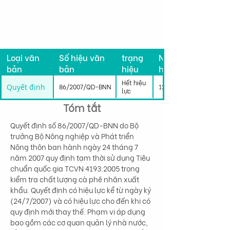
Tình
Loại văn
Số hiệu văn
trạng
Ngày có
bản
bản
hiệu
hiệu lực
lực
Hết hiệu
Quyết định
86/2007/QD-BNN
12/11/2007
lực
Tóm tắt
Quyết định số 86/2007/QD-BNN do Bộ 
trưởng Bộ Nông nghiệp và Phát triển 
Nông thôn ban hành ngày 24 tháng 7 
năm 2007 quy định tạm thời sử dụng Tiêu 
chuẩn quốc gia TCVN 4193:2005 trong 
kiểm tra chất lượng cà phê nhân xuất 
khẩu. Quyết định có hiệu lực kể từ ngày ký 
(24/7/2007) và có hiệu lực cho đến khi có 
quy định mới thay thế. Phạm vi áp dụng 
bao gồm các cơ quan quản lý nhà nước, 