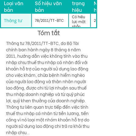
Loại văn
Số hiệu văn
trạng
Ngày có
bản
bản
hiệu
hiệu lực
lực
Có hiệu
Thông tư
78/2011/TT-BTC
23/07/2011
lực một
phần
Tóm tắt
Thông tư 78/2011/TT-BTC, do Bộ Tài 
chính ban hành ngày 8 tháng 6 năm 
2011, hướng dẫn việc không tính vào thu 
nhập chịu thuế thu nhập cá nhân đối với 
khoản hỗ trợ của người sử dụng lao động 
cho việc khám, chữa bệnh hiểm nghèo 
của người lao động và thân nhân người 
lao động, được chi từ lợi nhuận sau thuế 
thu nhập doanh nghiệp và từ quỹ phúc 
lợi, quỹ khen thưởng của doanh nghiệp. 
Thông tư liên quan trực tiếp đến việc tính 
thuế thu nhập cá nhân từ tiền lương, tiền 
công vì nó loại một nhóm khoản hỗ trợ do 
người sử dụng lao động chi trả ra khỏi thu 
nhập chịu…