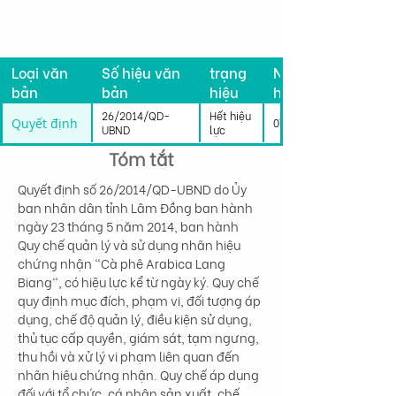
Tình
Loại văn
Số hiệu văn
trạng
Ngày có
bản
bản
hiệu
hiệu lực
lực
26/2014/QD-
Hết hiệu
Quyết định
07/06/2014
UBND
lực
Tóm tắt
Quyết định số 26/2014/QD-UBND do Ủy 
ban nhân dân tỉnh Lâm Đồng ban hành 
ngày 23 tháng 5 năm 2014, ban hành 
Quy chế quản lý và sử dụng nhãn hiệu 
chứng nhận "Cà phê Arabica Lang 
Biang", có hiệu lực kể từ ngày ký. Quy chế 
quy định mục đích, phạm vi, đối tượng áp 
dụng, chế độ quản lý, điều kiện sử dụng, 
thủ tục cấp quyền, giám sát, tạm ngưng, 
thu hồi và xử lý vi phạm liên quan đến 
nhãn hiệu chứng nhận. Quy chế áp dụng 
đối với tổ chức, cá nhân sản xuất, chế 