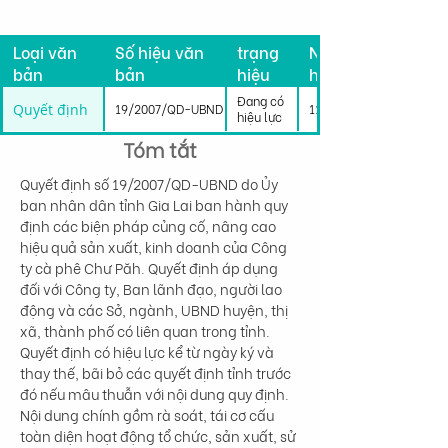
Tình
Loại văn
Số hiệu văn
trạng
Ngày có
bản
bản
hiệu
hiệu lực
lực
Đang có
Quyết định
19/2007/QD-UBND
11/03/2007
hiệu lực
Tóm tắt
Quyết định số 19/2007/QD-UBND do Ủy 
ban nhân dân tỉnh Gia Lai ban hành quy 
định các biện pháp củng cố, nâng cao 
hiệu quả sản xuất, kinh doanh của Công 
ty cà phê Chư Păh. Quyết định áp dụng 
đối với Công ty, Ban lãnh đạo, người lao 
động và các Sở, ngành, UBND huyện, thị 
xã, thành phố có liên quan trong tỉnh. 
Quyết định có hiệu lực kể từ ngày ký và 
thay thế, bãi bỏ các quyết định tỉnh trước 
đó nếu mâu thuẫn với nội dung quy định. 
Nội dung chính gồm rà soát, tái cơ cấu 
toàn diện hoạt động tổ chức, sản xuất, sử 