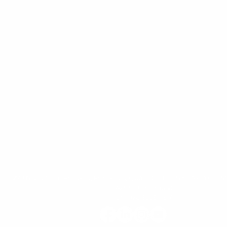
279 Nguyễn Tri Phương, Phường 5, Quận 10, Thành phố Hồ Chí M
HAPRI@ueh.edu.vn
(+84) 028 3853-0867