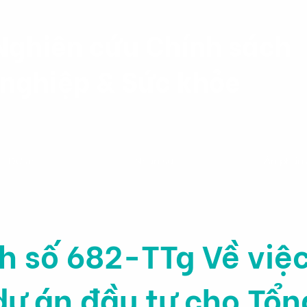
Nghiên cứu Chính sách
nghiệp & Sức khỏe
Dự án
Nhân sự
Ấn phẩ
h số 682-TTg Về việ
dự án đầu tư cho Tổn