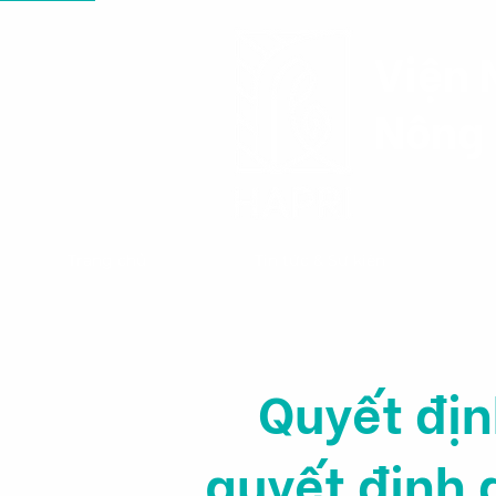
Viện 
Nông 
Trang chủ
Tin tức & Sự kiện
Quyết địn
quyết định 