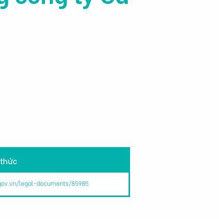
 thức
.gov.vn/legal-documents/85985