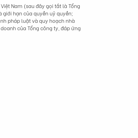
iệt Nam (sau đây gọi tắt là Tổng 
à giới hạn của quyền uỷ quyền; 
ịnh pháp luật và quy hoạch nhà 
 doanh của Tổng công ty, đáp ứng 