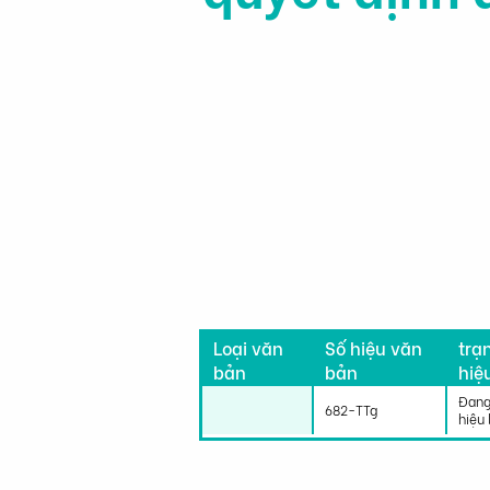
Tìn
Loại văn
Số hiệu văn
trạ
bản
bản
hiệ
lực
Đang
682-TTg
hiệu 