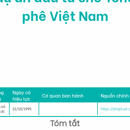
phê Việt Nam
h
ng
Ngày có
Cơ quan ban hành
Nguồn chính
u
hiệu lực
 có
21/10/1995
https://phapluat
lực
Tóm tắt