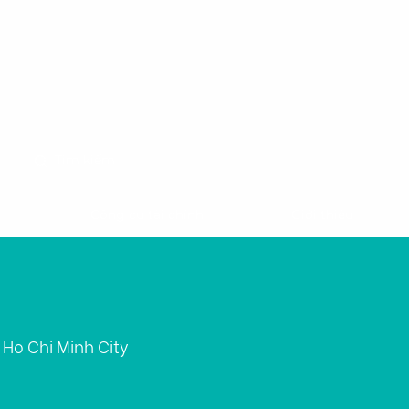
m
Công cụ tài chính
Giới thiệu
 Ho Chi Minh City