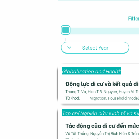
Filt
Globalization and Health
Động lực di cư và kết quả 
Thang T. Vo, Hien T.B. Nguyen, Huyen M. Tr
Từ khoá:
Migration, Household model
Tạp chí Nghiên cứu Kinh tế và 
Tác động của di cư đến mức
Võ Tất Thắng, Nguyễn Thị Bích Hiền & Trầ