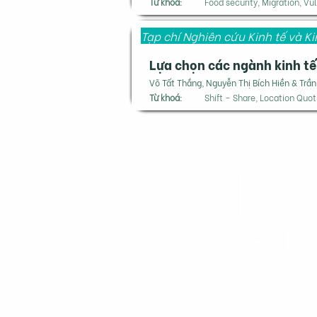
Từ khoá:
Food security, Migration, Vul
Tạp chí Nghiên cứu Kinh tế và 
Lựa chọn các ngành kinh tế 
Võ Tất Thắng, Nguyễn Thị Bích Hiền & Trầ
Từ khoá:
Shift – Share, Location Qu
Việ