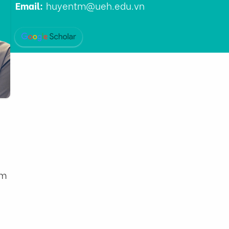
Email:
huyentm@ueh.edu.vn
am