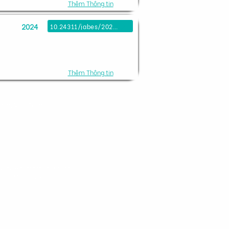
Thêm Thông tin
2024
10.24311/jabes/2024.35.12.06
Thêm Thông tin
inh, Việt Nam
licy Research Institute
 Chi Minh City