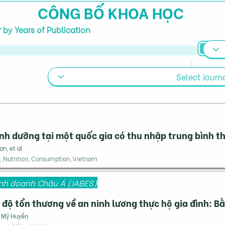
CÔNG BỐ KHOA HỌC
er by Years of Publication
dinh dưỡng tại một quốc gia có thu nhập trung bình 
an, et al
, Nutrition, Consumption, Vietnam
Kinh doanh Châu Á (JABES)
 độ tổn thương về an ninh lương thực hộ gia đình: 
n Mỹ Huyền