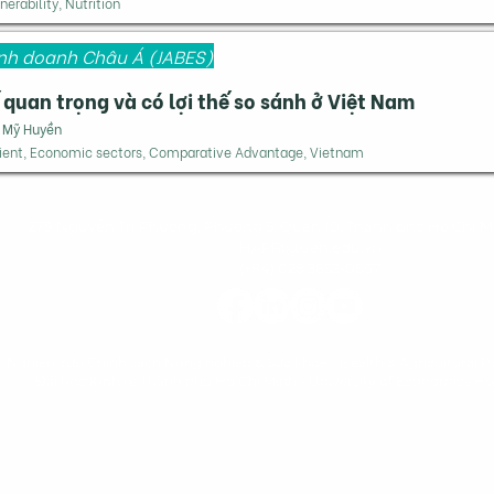
nerability, Nutrition
Kinh doanh Châu Á (JABES)
quan trọng và có lợi thế so sánh ở Việt Nam
n Mỹ Huyền
otient, Economic sectors, Comparative Advantage, Vietnam
279 Nguyễn Tri Phương, Phường 5, Quận 10, Thành phố Hồ Chí M
HAPRI@ueh.edu.vn
(+84) 028 3853-0867
n Nghiên cứu Chính sách Nông nghiệp & Sức khỏe - Health & Agricultural Po
Đại học Kinh tế Thành phố Hồ Chí Minh
-
University of Economics Ho