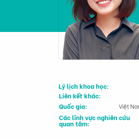
Lý lịch khoa học:
Liên kết khác:
Quốc gia:
Việt N
Các lĩnh vực nghiên cứu
quan tâm: