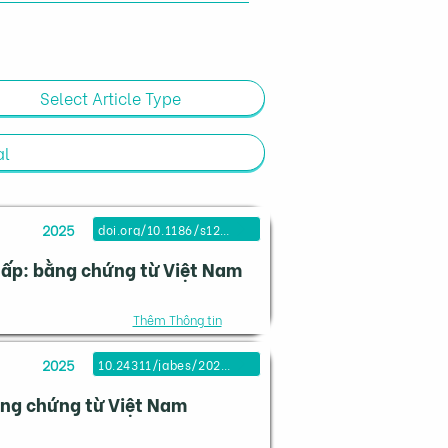
2025
doi.org/10.1186/s12992-025-01154-z
thấp: bằng chứng từ Việt Nam
Thêm Thông tin
2025
10.24311/jabes/2025.36.4.04
Bằng chứng từ Việt Nam