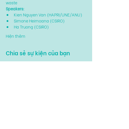
waste
Speakers: 
Kien Nguyen Van (HAPRI/UNE/ANU)
Simone Heimoana (CSIRO)
Ha Truong (CSIRO)
Hiện thêm
Chia sẻ sự kiện của bạn
279 Nguyễn Tri Phương, Phường 5,