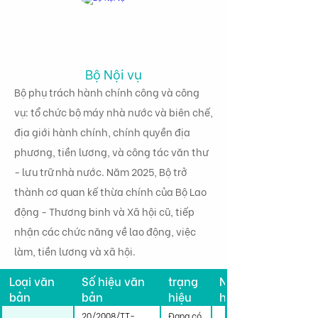
Bộ Nội vụ
Bộ phụ trách hành chính công và công
vụ: tổ chức bộ máy nhà nước và biên chế,
địa giới hành chính, chính quyền địa
phương, tiền lương, và công tác văn thư
- lưu trữ nhà nước. Năm 2025, Bộ trở
thành cơ quan kế thừa chính của Bộ Lao
động - Thương binh và Xã hội cũ, tiếp
nhận các chức năng về lao động, việc
làm, tiền lương và xã hội.
Tình
Loại văn
Số hiệu văn
trạng
Ngày có
bản
bản
hiệu
hiệu lực
lực
20/2008/TT-
Đang có