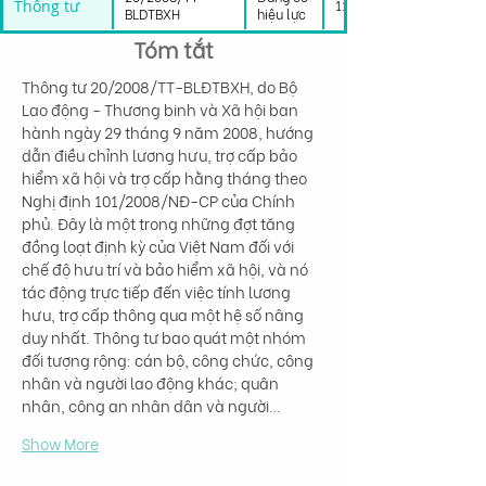
Thông tư
11/03/2008
BLDTBXH
hiệu lực
Tóm tắt
Thông tư 20/2008/TT-BLĐTBXH, do Bộ 
Lao động - Thương binh và Xã hội ban 
hành ngày 29 tháng 9 năm 2008, hướng 
dẫn điều chỉnh lương hưu, trợ cấp bảo 
hiểm xã hội và trợ cấp hằng tháng theo 
Nghị định 101/2008/NĐ-CP của Chính 
phủ. Đây là một trong những đợt tăng 
đồng loạt định kỳ của Việt Nam đối với 
chế độ hưu trí và bảo hiểm xã hội, và nó 
tác động trực tiếp đến việc tính lương 
hưu, trợ cấp thông qua một hệ số nâng 
duy nhất. Thông tư bao quát một nhóm 
đối tượng rộng: cán bộ, công chức, công 
nhân và người lao động khác; quân 
nhân, công an nhân dân và người…
Show More