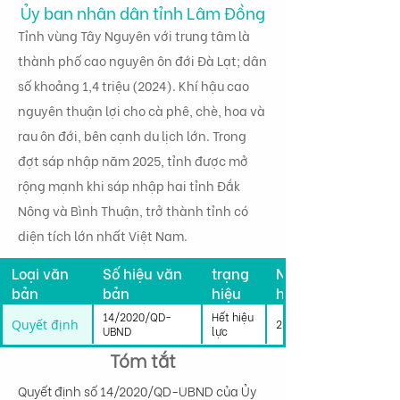
Ủy ban nhân dân tỉnh Lâm Đồng
Tỉnh vùng Tây Nguyên với trung tâm là
thành phố cao nguyên ôn đới Đà Lạt; dân
số khoảng 1,4 triệu (2024). Khí hậu cao
nguyên thuận lợi cho cà phê, chè, hoa và
rau ôn đới, bên cạnh du lịch lớn. Trong
đợt sáp nhập năm 2025, tỉnh được mở
rộng mạnh khi sáp nhập hai tỉnh Đắk
Nông và Bình Thuận, trở thành tỉnh có
diện tích lớn nhất Việt Nam.
Tình
Loại văn
Số hiệu văn
trạng
Ngày có
bản
bản
hiệu
hiệu lực
lực
14/2020/QD-
Hết hiệu
Quyết định
25/03/2020
UBND
lực
Tóm tắt
Quyết định số 14/2020/QD-UBND của Ủy 