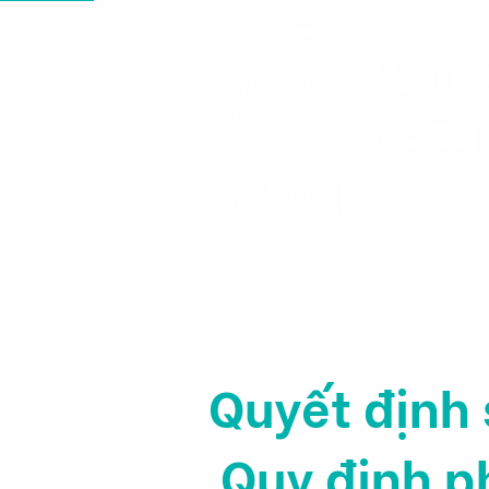
Viện 
Nông 
Trang chủ
Tin tức & Sự kiện
Quyết định
Quy định p