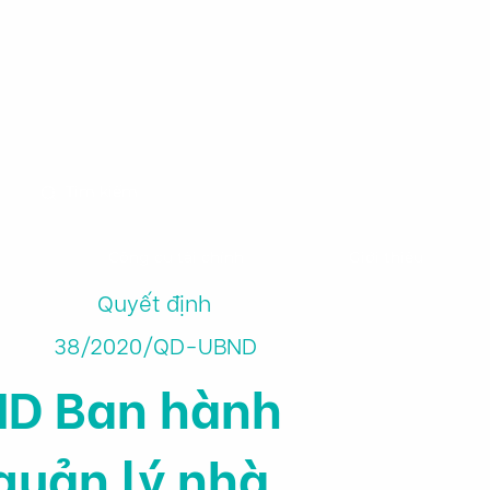
m
Công cụ tài chính
Giới thiệu
Quyết định
38/2020/QD-UBND
ND Ban hành
quản lý nhà