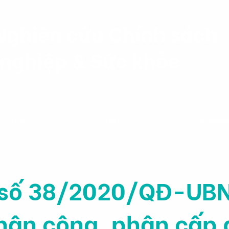
Nghiên cứu Chính sách
nghiệp & Sức khỏe
Dự án
Nhân sự
Ấn phẩ
 số 38/2020/QĐ-UB
hân công, phân cấp 