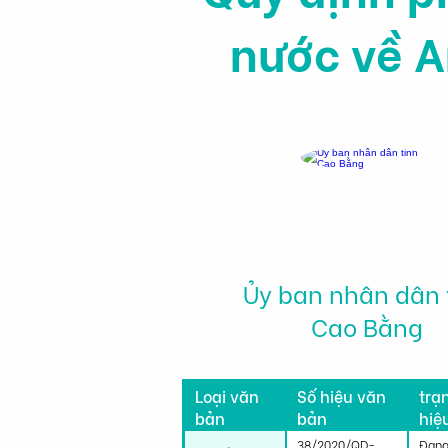
nước về A
Ủy ban nhân dân 
Cao Bằng
Tìn
Loại văn
Số hiệu văn
trạ
bản
bản
hiệ
lực
38/2020/QD-
Đang