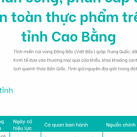
n toàn thực phẩm tr
tỉnh Cao Bằng
Tỉnh miền núi vùng Đông Bắc (Việt Bắc) giáp Trung Quốc; d
Kinh tế dựa vào thương mại qua cửa khẩu, khai khoáng (an
lịch quanh thác Bản Giốc. Tỉnh giữ nguyên địa giới trong đ
tỉnh
h
ng
Ngày có
Cơ quan ban hành
Nguồn chính
u
hiệu lực
 có