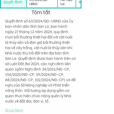
Quyết định
10/01/2025
UBND
lực
Tóm tắt
Quyết định số 63/2024/QD-UBND của Ủy 
ban nhân dân tỉnh Sơn La, ban hành 
ngày 27 tháng 12 năm 2024, quy định 
mức bồi thường thiệt hại đối với vật nuôi 
là thủy sản và đơn giá bồi thường thiệt 
hại về cây trồng, vật nuôi là thủy sản khi 
Nhà nước thu hồi đất trên địa bàn tỉnh 
Sơn La. Quyết định được ban hành trên cơ 
sở Luật Đất đai 2024, các nghị định liên 
quan (gồm Nghị định 34/2016/NĐ-CP, 
154/2020/NĐ-CP, 59/2024/NĐ-CP, 
88/2024/NĐ-CP, 102/2024/NĐ-CP) và đề 
nghị của Sở Nông nghiệp và Phát triển 
nông thôn. Đối tượng áp dụng gồm cơ 
quan thực hiện chức năng quản lý Nhà 
nước về đất đai; đơn vị, tổ…
Show More