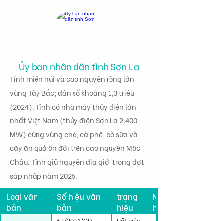
Ủy ban nhân dân tỉnh Sơn La
Tỉnh miền núi và cao nguyên rộng lớn
vùng Tây Bắc; dân số khoảng 1,3 triệu
(2024). Tỉnh có nhà máy thủy điện lớn
nhất Việt Nam (thủy điện Sơn La 2.400
MW) cùng vùng chè, cà phê, bò sữa và
cây ăn quả ôn đới trên cao nguyên Mộc
Châu. Tỉnh giữ nguyên địa giới trong đợt
sáp nhập năm 2025.
Tình
Loại văn
Số hiệu văn
trạng
Ngày có
bản
bản
hiệu
hiệu lực
lực
63/2024/QD-
Hết hiệu