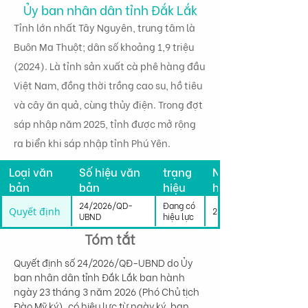
Ủy ban nhân dân tỉnh Đắk Lắk
Tỉnh lớn nhất Tây Nguyên, trung tâm là
Buôn Ma Thuột; dân số khoảng 1,9 triệu
(2024). Là tỉnh sản xuất cà phê hàng đầu
Việt Nam, đồng thời trồng cao su, hồ tiêu
và cây ăn quả, cùng thủy điện. Trong đợt
sáp nhập năm 2025, tỉnh được mở rộng
ra biển khi sáp nhập tỉnh Phú Yên.
Tình
Loại văn
Số hiệu văn
trạng
Ngày có
bản
bản
hiệu
hiệu lực
lực
24/2026/QD-
Đang có
Quyết định
23/03/2026
UBND
hiệu lực
Tóm tắt
Quyết định số 24/2026/QĐ-UBND do Ủy 
ban nhân dân tỉnh Đắk Lắk ban hành 
ngày 23 tháng 3 năm 2026 (Phó Chủ tịch 
Đào Mỹ ký), có hiệu lực từ ngày ký, ban 