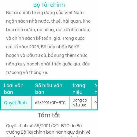
Bộ Tài chính
Bộ tài chính trung ương của Việt Nam:
ngân sách nhà nước, thuế, hải quan, kho
bạc nhà nước, nợ công, dự trữ nhà nước,
và chính sách kế toán, giá. Trong cuộc
cải tổ năm 2025, Bộ tiếp nhận Bộ Kế
hoạch và Đầu tư cũ, bổ sung thêm chức
năng quy hoạch phát triển quốc gia, đầu
tư công và thống kê.
Tình
Loại văn
Số hiệu văn
trạng
Ngày có
bản
bản
hiệu
hiệu lực
lực
Đang có
Quyết định
65/2001/QD-BTC
01/01/2001
hiệu lực
Tóm tắt
Quyết định số 65/2001/QD-BTC do Bộ 
trưởng Bộ Tài chính ban hành quy định về 