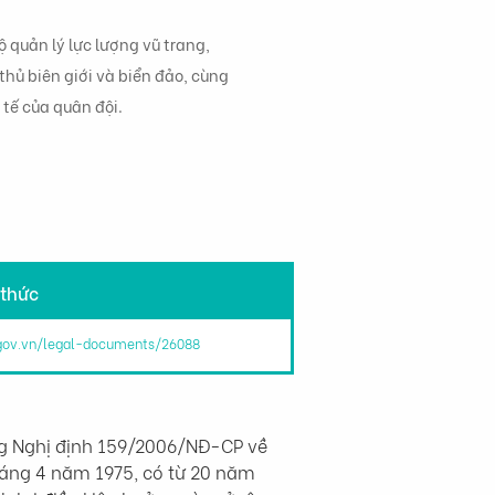
 quản lý lực lượng vũ trang,
hủ biên giới và biển đảo, cùng
 tế của quân đội.
 thức
.gov.vn/legal-documents/26088
g Nghị định 159/2006/NĐ-CP về 
háng 4 năm 1975, có từ 20 năm 