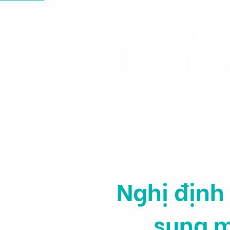
Viện 
Nông 
Trang chủ
Tin tức & Sự kiện
Nghị định
sung m