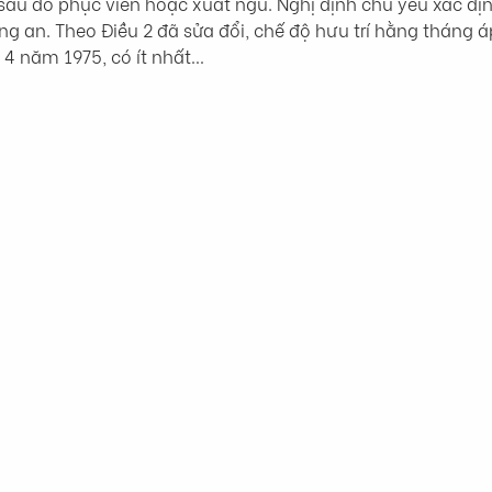
 sau đó phục viên hoặc xuất ngũ. Nghị định chủ yếu xác địn
ông an. Theo Điều 2 đã sửa đổi, chế độ hưu trí hằng tháng 
 4 năm 1975, có ít nhất…