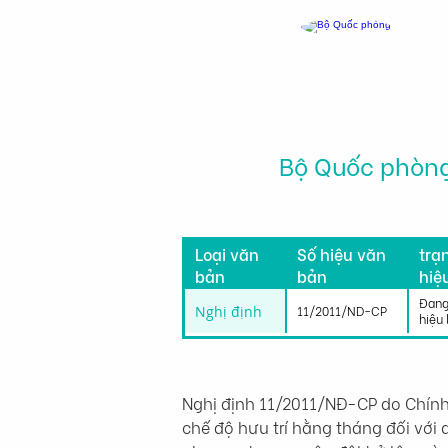
Bộ Quốc phòn
Tìn
Loại văn
Số hiệu văn
trạ
bản
bản
hiệ
lực
Đang
Nghị định
11/2011/ND-CP
hiệu 
Nghị định 11/2011/NĐ-CP do Chính
chế độ hưu trí hằng tháng đối với