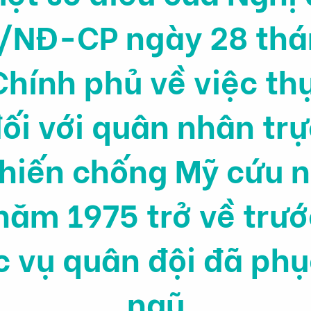
/NĐ-CP ngày 28 thá
hính phủ về việc th
đối với quân nhân tr
chiến chống Mỹ cứu n
năm 1975 trở về trư
c vụ quân đội đã phụ
ngũ