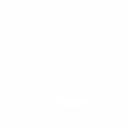
279 Nguyễn Tri Phương, Phường 5, Quận 10, Thành phố Hồ Chí M
HAPRI@ueh.edu.vn
(+84) 028 3853-0867
n Nghiên cứu Chính sách Nông nghiệp & Sức khỏe - Health & Agricultural Po
Đại học Kinh tế Thành phố Hồ Chí Minh
-
University of Economics Ho