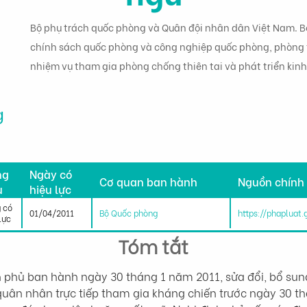
Bộ phụ trách quốc phòng và Quân đội nhân dân Việt Nam. Bộ
chính sách quốc phòng và công nghiệp quốc phòng, phòng t
nhiệm vụ tham gia phòng chống thiên tai và phát triển kinh
g
h
ng
Ngày có
Cơ quan ban hành
Nguồn chính
u
hiệu lực
 có
01/04/2011
Bộ Quốc phòng
https://phapluat
lực
Tóm tắt
 phủ ban hành ngày 30 tháng 1 năm 2011, sửa đổi, bổ sun
 quân nhân trực tiếp tham gia kháng chiến trước ngày 30 t