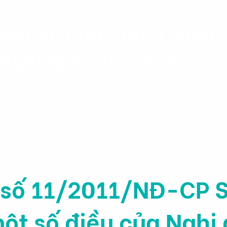
Nghiên cứu Chính sách
nghiệp & Sức khỏe
Dự án
Nhân sự
Ấn phẩ
 số 11/2011/NĐ-CP S
ột số điều của Nghị 