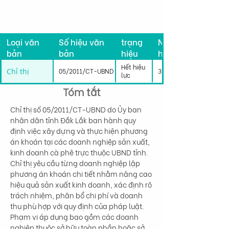
Tình
Loại văn
Số hiệu văn
trạng
Ngày có
bản
bản
hiệu
hiệu lực
lực
Hết hiệu
Chỉ thị
05/2011/CT-UBND
31/01/2011
lực
Tóm tắt
Chỉ thị số 05/2011/CT-UBND do Ủy ban 
nhân dân tỉnh Đắk Lắk ban hành quy 
định việc xây dựng và thực hiện phương 
án khoán tại các doanh nghiệp sản xuất, 
kinh doanh cà phê trực thuộc UBND tỉnh. 
Chỉ thị yêu cầu từng doanh nghiệp lập 
phương án khoán chi tiết nhằm nâng cao 
hiệu quả sản xuất kinh doanh, xác định rõ 
trách nhiệm, phân bổ chi phí và doanh 
thu phù hợp với quy định của pháp luật. 
Phạm vi áp dụng bao gồm các doanh 
nghiệp thuộc sở hữu toàn phần hoặc sở 