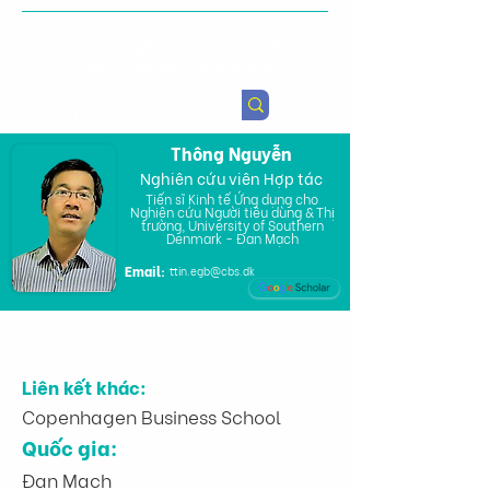
Viện Nghiên cứu Chính sách
Nông nghiệp & Sức khỏe
Thông Nguyễn
Nghiên cứu viên Hợp tác
Tiến sĩ Kinh tế Ứng dụng cho
Nghiên cứu Người tiêu dùng & Thị
trường, University of Southern
Denmark - Đan Mạch
Email:
ttin.egb@cbs.dk
Liên kết khác:
Copenhagen Business School
Quốc gia:
Đan Mạch