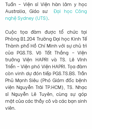
Tuấn – Viện sĩ Viện hàn lâm y học 
Australia, Giáo sư  
Đại học Công 
nghệ Sydney (UTS)
. 
Cuộc tọa đàm được tổ chức tại 
Phòng B1.204 Trường Đại học Kinh Tế 
Thành phố Hồ Chí Minh với sự chủ trì 
của PGS.TS. Võ Tất Thắng – Viện 
trưởng Viện HAPRI và TS. Lê Vĩnh 
Triển – Viện phó Viện HAPRI. Tọa đàm 
còn vinh dự đón tiếp PGS.TS.BS. Trần 
Phủ Mạnh Siêu (Phó Giám đốc bệnh 
viện Nguyễn Trãi TP.HCM), TS. Nhạc 
sĩ Nguyễn Lê Tuyên, cùng sự góp 
mặt của các thầy cô và các bạn sinh 
viên.