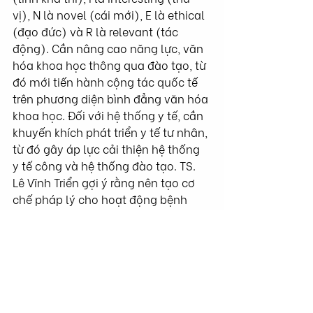
vị), N là novel (cái mới), E là ethical 
(đạo đức) và R là relevant (tác 
động). Cần nâng cao năng lực, văn 
hóa khoa học thông qua đào tạo, từ 
đó mới tiến hành cộng tác quốc tế 
trên phương diện bình đẳng văn hóa 
khoa học. Đối với hệ thống y tế, cần 
khuyến khích phát triển y tế tư nhân, 
từ đó gây áp lực cải thiện hệ thống 
y tế công và hệ thống đào tạo. TS. 
Lê Vĩnh Triển gợi ý rằng nên tạo cơ 
chế pháp lý cho hoạt động bệnh 
viện nhân đạo, từ thiện như một 
cách huy động nguồn lực xã hội, 
vừa góp phần giải quyết vấn đề y 
đức vừa giảm bớt việc bóc lột lòng 
nhân đạo của nhân sự ngành y tế 
khu vực công, từ đó củng cố uy tín 