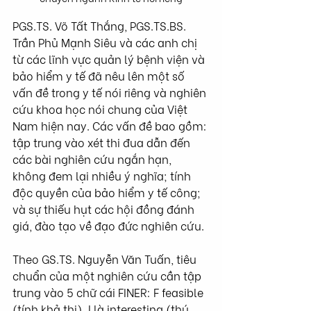
PGS.TS. Võ Tất Thắng, PGS.TS.BS. 
Trần Phủ Mạnh Siêu và các anh chị 
từ các lĩnh vực quản lý bệnh viện và 
bảo hiểm y tế đã nêu lên một số 
vấn đề trong y tế nói riêng và nghiên 
cứu khoa học nói chung của Việt 
Nam hiện nay. Các vấn đề bao gồm: 
tập trung vào xét thi đua dẫn đến 
các bài nghiên cứu ngắn hạn, 
không đem lại nhiều ý nghĩa; tính 
độc quyền của bảo hiểm y tế công; 
và sự thiếu hụt các hội đồng đánh 
giá, đào tạo về đạo đức nghiên cứu. 
Theo GS.TS. Nguyễn Văn Tuấn, tiêu 
chuẩn của một nghiên cứu cần tập 
trung vào 5 chữ cái FINER: F feasible 
(tính khả thi), I là interesting (thú 