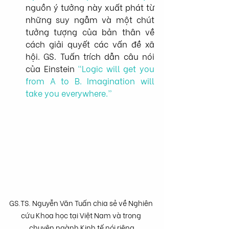
nguồn ý tưởng này xuất phát từ 
những suy ngẫm và một chút 
tưởng tượng của bản thân về 
cách giải quyết các vấn đề xã 
hội. GS. Tuấn trích dẫn câu nói 
của Einstein 
“Logic will get you 
from A to B. Imagination will 
take you everywhere.” 
GS.TS. Nguyễn Văn Tuấn chia sẻ về Nghiên 
cứu Khoa học tại Việt Nam và trong 
chuyên ngành Kinh tế nói riêng