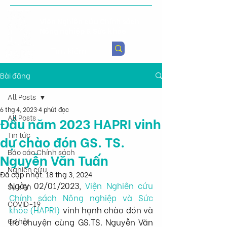
Viện Nghiên cứu Chính sách
Nông nghiệp & Sức khỏe
Bài đăng
All Posts
6 thg 4, 2023
4 phút đọc
All Posts
Đầu năm 2023 HAPRI vinh
Tin tức
dự chào đón GS. TS.
Báo cáo Chính sách
Nguyễn Văn Tuấn
Nghiên cứu
Đã cập nhật:
18 thg 3, 2024
Ngày 02/01/2023, 
Viện Nghiên cứu 
Sự kiện
Chính sách Nông nghiệp và Sức 
COVID-19
khỏe (HAPRI)
 vinh hạnh chào đón và 
Cơ hội
trò chuyện cùng GS.TS. Nguyễn Văn 