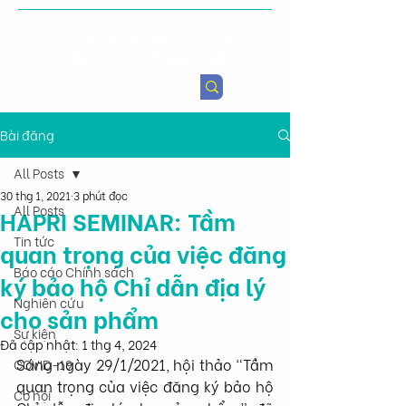
Viện Nghiên cứu Chính sách
Nông nghiệp & Sức khỏe
Bài đăng
All Posts
30 thg 1, 2021
3 phút đọc
All Posts
HAPRI SEMINAR: Tầm
Tin tức
quan trọng của việc đăng
Báo cáo Chính sách
ký bảo hộ Chỉ dẫn địa lý
Nghiên cứu
cho sản phẩm
Sự kiện
Đã cập nhật:
1 thg 4, 2024
Sáng ngày 29/1/2021, hội thảo “Tầm 
COVID-19
quan trọng của việc đăng ký bảo hộ 
Cơ hội