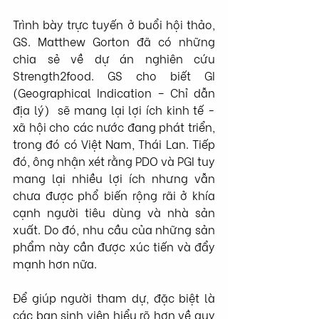
Trình bày trực tuyến ở buổi hội thảo, 
GS. Matthew Gorton đã có những 
chia sẻ về dự án nghiên cứu 
Strength2food. GS cho biết GI 
(Geographical Indication – Chỉ dẫn 
địa lý)  sẽ mang lại lợi ích kinh tế - 
xã hội cho các nước đang phát triển, 
trong đó có Việt Nam, Thái Lan. Tiếp 
đó, ông nhận xét rằng PDO và PGI tuy 
mang lại nhiều lợi ích nhưng vẫn 
chưa được phổ biến rộng rãi ở khía 
cạnh người tiêu dùng và nhà sản 
xuất. Do đó, nhu cầu của những sản 
phẩm này cần được xúc tiến và đẩy 
mạnh hơn nữa.
Để giúp người tham dự, đặc biệt là 
các bạn sinh viên hiểu rõ hơn về quy 