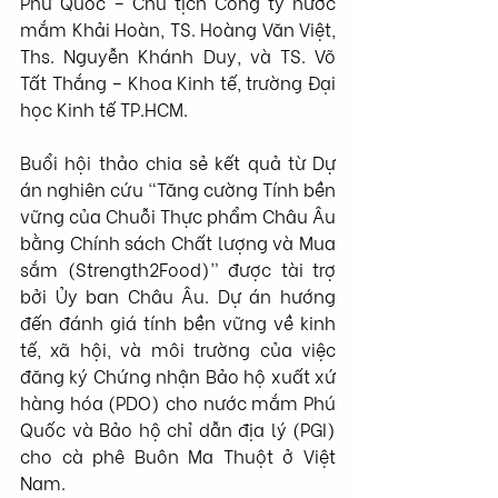
Phú Quốc – Chủ tịch Công ty nước 
mắm Khải Hoàn, TS. Hoàng Văn Việt, 
Ths. Nguyễn Khánh Duy, và TS. Võ 
Tất Thắng – Khoa Kinh tế, trường Đại 
học Kinh tế TP.HCM. 
Buổi hội thảo chia sẻ kết quả từ Dự 
án nghiên cứu “Tăng cường Tính bền 
vững của Chuỗi Thực phẩm Châu Âu 
bằng Chính sách Chất lượng và Mua 
sắm (Strength2Food)” được tài trợ 
bởi Ủy ban Châu Âu. Dự án hướng 
đến đánh giá tính bền vững về kinh 
tế, xã hội, và môi trường của việc 
đăng ký Chứng nhận Bảo hộ xuất xứ 
hàng hóa (PDO) cho nước mắm Phú 
Quốc và Bảo hộ chỉ dẫn địa lý (PGI) 
cho cà phê Buôn Ma Thuột ở Việt 
Nam.