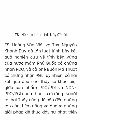
TS.  Hồ Kim Liên trình bày đề tài
TS. Hoàng Văn Việt và Ths. Nguyễn 
Khánh Duy đã lần lượt trình bày kết 
quả nghiên cứu về tính bền vững 
của nước mắm Phú Quốc có chứng 
nhận PDO, và cà phê Buôn Ma Thuột 
có chứng nhận PGI. Tuy nhiên, cả hai 
kết quả đều cho thấy sự khác biệt 
giữa sản phẩm PDO/PDI và NON-
PDO/PGI chưa thực sự rõ ràng. Ngoài 
ra, hai Thầy cũng đề cập đến những 
rào cản, tiềm năng và đưa ra những 
giải pháp để thúc đẩy sự phát triển 