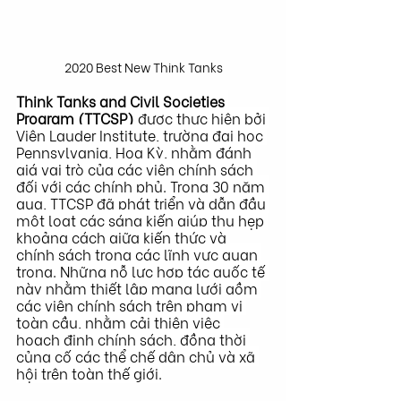
2020 Best New Think Tanks
Think Tanks and Civil Societies 
Program (TTCSP)
 được thực hiện bởi 
Viện Lauder Institute, trường đại học 
Pennsylvania, Hoa Kỳ, nhằm đánh 
giá vai trò của các viện chính sách 
đối với các chính phủ. Trong 30 năm 
qua, TTCSP đã phát triển và dẫn đầu 
một loạt các sáng kiến giúp thu hẹp 
khoảng cách giữa kiến ​​thức và 
chính sách trong các lĩnh vực quan 
trọng. Những nỗ lực hợp tác quốc tế 
này nhằm thiết lập mạng lưới gồm 
các viện chính sách trên phạm vi 
toàn cầu, nhằm cải thiện việc 
hoạch định chính sách, đồng thời 
củng cố các thể chế dân chủ và xã 
hội trên toàn thế giới.