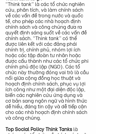
“Think tank” là các tổ chức nghiên 
cứu, phân tích, và làm chính sách 
về các vấn đề trong nước và quốc 
tế, cho phép các nhà hoạch định 
chính sách và công chúng đưa ra 
quyết định sáng suốt về các vấn đề 
chính sách. “Think tank” có thể 
được liên kết với các đảng phái 
chính trị, chính phủ, nhóm lợi ích 
hoặc các tập đoàn tư nhân hoặc 
được cấu thành như các tổ chức phi 
chính phủ độc lập (NGO). Các tổ 
chức này thường đóng vai trò là cầu 
nối giữa cộng đồng học thuật và 
hoạch định chính sách, phục vụ lợi 
ích công như một đại diện độc lập, 
biến các nghiên cứu ứng dụng và 
cơ bản sang ngôn ngữ và hình thức 
dễ hiểu, đáng tin cậy và dễ tiếp cận 
cho các nhà hoạch định chính sách 
và công chúng.
Top Social Policy Think Tanks
 là 