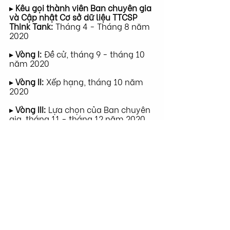
▸ 
Kêu gọi thành viên Ban chuyên gia 
và Cập nhật Cơ sở dữ liệu TTCSP 
Think Tank: 
Tháng 4 - Tháng 8 năm 
2020
▸ 
Vòng I: 
Đề cử, tháng 9 - tháng 10 
năm 2020
▸ 
Vòng II: 
Xếp hạng, tháng 10 năm 
2020 
▸ 
Vòng III: 
Lựa chọn của Ban chuyên 
gia, tháng 11 - tháng 12 năm 2020
▸ 
2020 Báo cáo Global Go To Think 
Tank được công bố: 
phát hành tại 
New York, Washington DC, và hơn 
100 thành phố trên toàn thế giới vào 
ngày 30 tháng 1, năm 2021.
Năm 2020, Việt Nam nằm trong top 
10 quốc gia trên thế giới và top 4 
châu Á có số lượng các “think 
tanks” nhiều nhất.