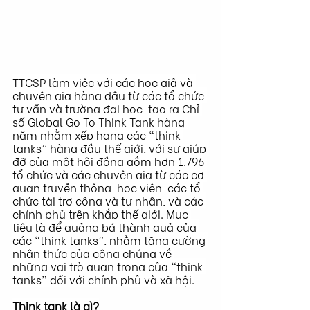
TTCSP làm việc với các học giả và 
chuyên gia hàng đầu từ các tổ chức 
tư vấn và trường đại học, tạo ra Chỉ 
số Global Go To Think Tank hàng 
năm nhằm xếp hạng các “think 
tanks” hàng đầu thế giới, với sự giúp 
đỡ của một hội đồng gồm hơn 1.796 
tổ chức và các chuyên gia từ các cơ 
quan truyền thông, học viện, các tổ 
chức tài trợ công và tư nhân, và các 
chính phủ trên khắp thế giới. Mục 
tiêu là để quảng bá thành quả của 
các “think tanks”, nhằm tăng cường 
nhận thức của công chúng về 
những vai trò quan trọng của “think 
tanks” đối với chính phủ và xã hội.
Think tank là gì?