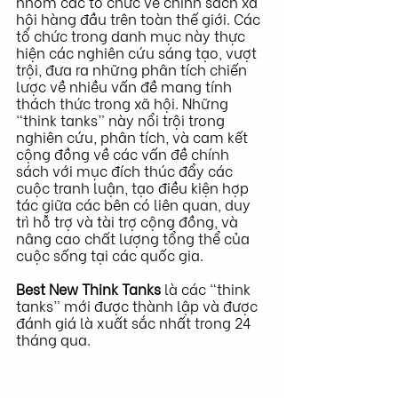
nhóm các tổ chức về chính sách xã 
hội hàng đầu trên toàn thế giới. Các 
tổ chức trong danh mục này thực 
hiện các nghiên cứu sáng tạo, vượt 
trội, đưa ra những phân tích chiến 
lược về nhiều vấn đề mang tính 
thách thức trong xã hội. Những 
“think tanks” này nổi trội trong 
nghiên cứu, phân tích, và cam kết 
cộng đồng về các vấn đề chính 
sách với mục đích thúc đẩy các 
cuộc tranh luận, tạo điều kiện hợp 
tác giữa các bên có liên quan, duy 
trì hỗ trợ và tài trợ cộng đồng, và 
nâng cao chất lượng tổng thể của 
cuộc sống tại các quốc gia.
Best New Think Tanks 
là các “think 
tanks” mới được thành lập và được 
đánh giá là xuất sắc nhất trong 24 
tháng qua.