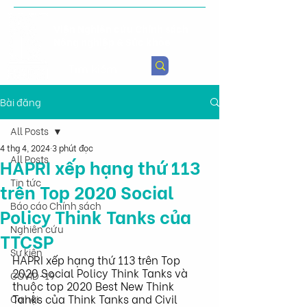
Viện Nghiên cứu Chính sách
Nông nghiệp & Sức khỏe
Bài đăng
All Posts
4 thg 4, 2024
3 phút đọc
All Posts
HAPRI xếp hạng thứ 113
Tin tức
trên Top 2020 Social
Báo cáo Chính sách
Policy Think Tanks của
Nghiên cứu
TTCSP
Sự kiện
HAPRI xếp hạng thứ 113 trên Top 
2020 Social Policy Think Tanks và 
COVID-19
thuộc top 2020 Best New Think 
Tanks của Think Tanks and Civil 
Cơ hội