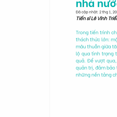
nhà nướ
Đã cập nhật:
2 thg 1, 2
Tiến sĩ Lê Vĩnh Triể
Trong tiến trình c
thách thức lớn: một
mâu thuẫn giữa tăn
lộ qua tình trạng
quả. Để vượt qua,
quản trị, đảm bảo 
những nền tảng cho