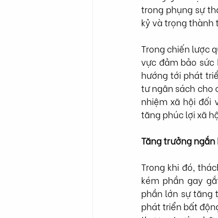
trong phụng sự tha
kỷ và trọng thành t
Trong chiến lược q
vực đảm bảo sức k
hướng tới phát tri
tư ngân sách cho c
nhiệm xã hội đối v
tăng phúc lợi xã h
Tăng trưởng ngắn h
Trong khi đó, thá
kém phần gay gắt
phần lớn sự tăng 
phát triển bất động