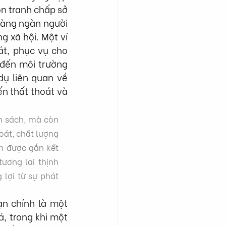
n tranh chấp sở 
hàng ngàn người 
 xã hội. Một ví 
át, phục vụ cho 
đến môi trường 
ụ liên quan về 
n thất thoát và 
h sách, mà còn 
oát, chất lượng 
n được gắn kết 
ương lai thịnh 
lợi từ sự phát 
n chính là một 
 trong khi một 