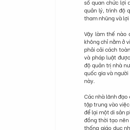
số quan chức lợi 
quản lý, trình độ
tham nhũng và lợi 
Vậy làm thế nào đ
không chỉ nằm ở vi
phải cải cách toà
và pháp luật được
độ quản trị nhà nư
quốc gia và người
này.
Các nhà lãnh đạo c
tập trung vào việc
để lại một di sản 
đồng thời tạo nên 
thống giáo dục nhâ