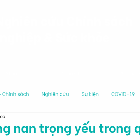
Nghiên cứu Chính sách
nghiệp & Sức khỏe
Dự án
Nhân sự
Ấn phẩ
 Chính sách
Nghiên cứu
Sự kiện
COVID-19
đọc
g nan trọng yếu trong q