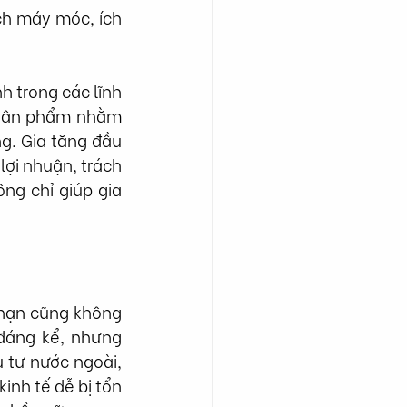
ch máy móc, ích 
 trong các lĩnh 
nhân phẩm nhằm 
g. Gia tăng đầu 
ợi nhuận, trách 
ng chỉ giúp gia 
 hạn cũng không 
đáng kể, nhưng 
 tư nước ngoài, 
inh tế dễ bị tổn 