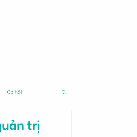
m
Công cụ tài chính
Giới thiệu
Cơ hội
uản trị