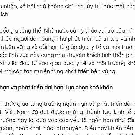
 nhân, xã hội chứ không chỉ tích lũy tri thức một cá
ích.
uốc gia tổng thể, Nhà nước cần ý thức vai trò của mình
hỏe người dân cũng như phát triển cả trí tuệ và 
ển bền vững và dài hạn là giáo dục, y tế và môi trườn
ác lĩnh vực này cũng như khuyến khích tinh thần phi l
ới việc đầu tư vào giáo dục, y tế và môi trường khô
ội mà còn tạo ra nền tảng phát triển bền vững.
ạn và phát triển dài hạn: lựa chọn khó khăn
ch thức giữa tăng trưởng ngắn hạn và phát triển dài
. Việt Nam đã đạt được những thành tựu kinh tế 
trưởng này lại dựa vào các yếu tố ngắn hạn như đầu
 sản, hoặc khai thác tài nguyên. Điều này khiến nền k