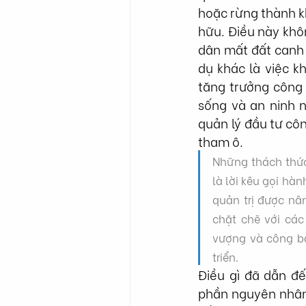
hoặc rừng thành kh
hữu. Điều này khô
dân mất đất canh t
dụ khác là việc k
tăng trưởng công
sống và an ninh n
quản lý đầu tư cô
tham ô.
Những thách thức
là lời kêu gọi hàn
quản trị được nân
chặt chẽ với các
vượng và công bằ
triển.
Điều gì đã dẫn đế
phần nguyên nhân.