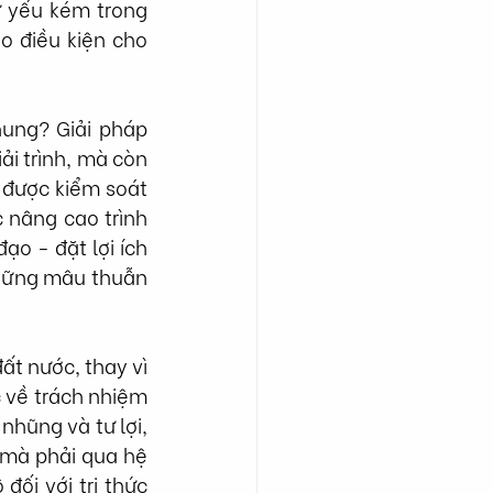
ự yếu kém trong 
o điều kiện cho 
ung? Giải pháp 
i trình, mà còn 
được kiểm soát 
 nâng cao trình 
o - đặt lợi ích 
những mâu thuẫn 
t nước, thay vì 
 về trách nhiệm 
hũng và tư lợi, 
 mà phải qua hệ 
ối với tri thức 