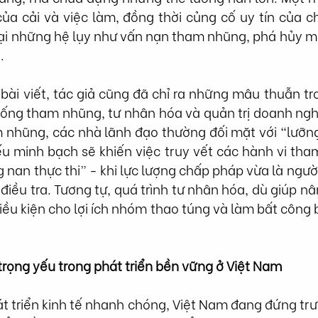
của cải và việc làm, đồng thời củng cố uy tín của c
lại những hệ lụy như vấn nạn tham nhũng, phá hủy mô
.
 bài viết, tác giả cũng đã chỉ ra những mâu thuẫn tro
ống tham nhũng, tư nhân hóa và quản trị doanh nghiệ
 nhũng, các nhà lãnh đạo thường đối mặt với “lưỡng
ếu minh bạch sẽ khiến việc truy vết các hành vi tha
 nan thực thi” - khi lực lượng chấp pháp vừa là người 
 điều tra. Tương tự, quá trình tư nhân hóa, dù giúp n
điều kiện cho lợi ích nhóm thao túng và làm bất công 
trọng yếu trong phát triển bền vững ở Việt Nam
át triển kinh tế nhanh chóng, Việt Nam đang đứng tr