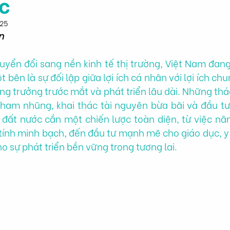
c
025
n
huyển đổi sang nền kinh tế thị trường, Việt Nam đang
 bên là sự đối lập giữa lợi ích cá nhân với lợi ích chun
g trưởng trước mắt và phát triển lâu dài. Những thá
 tham nhũng, khai thác tài nguyên bừa bãi và đầu t
 đất nước cần một chiến lược toàn diện, từ việc nâ
tính minh bạch, đến đầu tư mạnh mẽ cho giáo dục, y 
 sự phát triển bền vững trong tương lai.