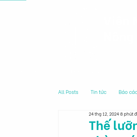
Viện 
Nông 
Trang chủ
Tin tức & Sự kiện
All Posts
Tin tức
Báo cáo
24 thg 12, 2024
8 phút 
Thế lưỡn