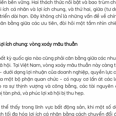
riển bền vững. Hai thách thức nổi bật và bao trùm chín
 ích cá nhân và lợi ích chung, và thứ hai, giữa (tư d
triển dài hạn. Đây không chỉ là những vấn đề về chí
cân bằng giữa các ưu tiên, đòi hỏi một tầm nhìn chi
 lợi ích chung: vòng xoáy mâu thuẫn
bất kỳ quốc gia nào cũng phải cân bằng giữa các nhu
xã hội. Tại Việt Nam, vòng xoáy mâu thuẫn này càng t
n - dưới dạng lợi nhuận của doanh nghiệp, quyền lực củ
 một bộ phận quan chức - có nguy cơ lấn át các lợi
ạo ra sự thịnh vượng và công bằng, các tài nguyên 
 tàn phá, và phúc lợi xã hội bị thu hẹp.
ó thể thấy trong lĩnh vực bất động sản, khi một số 
h tối đa hóa lợi ích cá nhân bằng cách chuyển đổi 