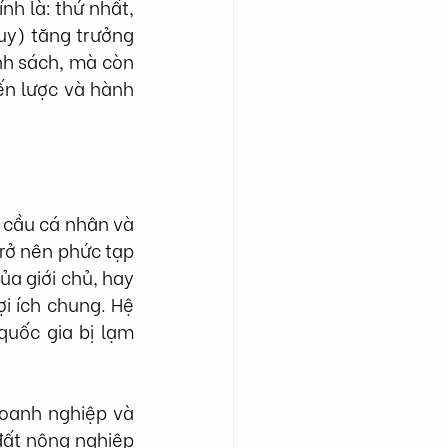
h là: thứ nhất, 
uy) tăng trưởng 
nh sách, mà còn 
ến lược và hành 
 cầu cá nhân và 
rở nên phức tạp 
a giới chủ, hay 
 ích chung. Hệ 
quốc gia bị lạm 
doanh nghiệp và 
đất nông nghiệp 