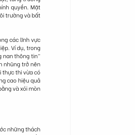
hính quyền. Mặt 
i trường và bất 
ng các lĩnh vực 
p. Ví dụ, trong 
 nan thông tin” 
m nhũng trở nên 
thực thi vừa có 
âng cao hiệu quả 
bằng và xói mòn 
ước những thách 