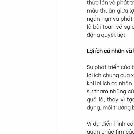
thức lớn về phát t
mâu thuẫn giữa lợi
ngắn hạn và phát 
là bài toán về sự 
động quyết liệt.
Lợi ích cá nhân và
Sự phát triển của 
lợi ích chung của 
khi lợi ích cá nhâ
sự tham nhũng của
quả là, thay vì t
dụng, môi trường bị
Ví dụ điển hình c
quan chức tìm các