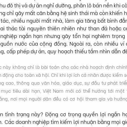
u đô thị và dự án nghỉ dưỡng, phân lô bán nền khi cò
ng chỉ gây mất cân bằng hệ sinh thái mà còn khiến 
ác, nhiều người mất nhà, làm gia tăng bất bình đẳng
hai thác tài nguyên thiên nhiên như than đá hoặc c
 nghiệp ngắn hạn nhưng gây tổn hại nghiêm trọng 
guồn nước của cộng đồng. Ngoài ra, còn nhiều ví d
ng, cấp phép dự án, quy hoạch thiếu tầm nhìn dẫn đế
 này không chỉ là bài toán cho các nhà hoạch định chín
h động cho toàn xã hội. Chỉ khi lợi ích cá nhân được kiểm s
g cao, thông qua văn hóa, giáo dục, sự đầu tư phát triể
 mục tiêu dài hạn, Việt Nam mới có thể hướng tới một t
ng, nơi mọi người dân đều có cơ hội tham gia và hưởng 
n tình trạng này? Động cơ trọng quyền lợi ngắn hạ
 Các doanh nghiệp tìm kiếm lợi nhuận bằng mọi giá,