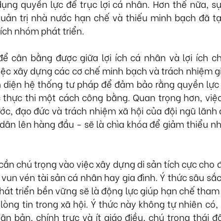
dụng quyền lực để trục lợi cá nhân. Hơn thế nữa, s
 quản trị nhà nước hạn chế và thiếu minh bạch đã tạ
ích nhóm phát triển.
ể cân bằng được giữa lợi ích cá nhân và lợi ích ch
ệc xây dựng các cơ chế minh bạch và trách nhiệm giả
n diện hệ thống tư pháp để đảm bảo rằng quyền lực 
 thực thi một cách công bằng. Quan trọng hơn, việc
ớc, đạo đức và trách nhiệm xã hội của đội ngũ lãnh đạ
 dân lên hàng đầu - sẽ là chìa khóa để giảm thiểu 
ần chú trọng vào việc xây dựng di sản tích cực cho đấ
 vun vén tài sản cá nhân hay gia đình. Ý thức sâu sắc
phát triển bền vững sẽ là động lực giúp hạn chế tham n
lòng tin trong xã hội. Ý thức này không tự nhiên có,
n bản, chính trực và ít giáo điều, chú trọng thái độ đ