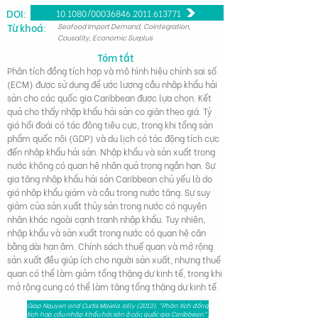
DOI:
10.1080/00036846.2011.613771
Từ khoá:
Seafood Import Demand, Cointegration,
Causality, Economic Surplus
Tóm tắt
Phân tích đồng tích hợp và mô hình hiệu chỉnh sai số
(ECM) được sử dụng để ước lượng cầu nhập khẩu hải
sản cho các quốc gia Caribbean được lựa chọn. Kết
quả cho thấy nhập khẩu hải sản co giãn theo giá. Tỷ
giá hối đoái có tác động tiêu cực, trong khi tổng sản
phẩm quốc nội (GDP) và du lịch có tác động tích cực
đến nhập khẩu hải sản. Nhập khẩu và sản xuất trong
nước không có quan hệ nhân quả trong ngắn hạn. Sự
gia tăng nhập khẩu hải sản Caribbean chủ yếu là do
giá nhập khẩu giảm và cầu trong nước tăng. Sự suy
giảm của sản xuất thủy sản trong nước có nguyên
nhân khác ngoài cạnh tranh nhập khẩu. Tuy nhiên,
nhập khẩu và sản xuất trong nước có quan hệ cân
bằng dài hạn âm. Chính sách thuế quan và mở rộng
sản xuất đều giúp ích cho người sản xuất, nhưng thuế
quan có thể làm giảm tổng thặng dư kinh tế, trong khi
mở rộng cung có thể làm tăng tổng thặng dư kinh tế.
Giap Nguyen and Curtis Majela Jolly (2013), "Phân tích đồng
tích hợp cầu nhập khẩu hải sản ở các quốc gia Caribbean",