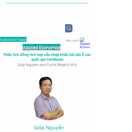
Viện Nghiên cứu Chính sách
Nông nghiệp & Sức khỏe
Published Paper
1466-4283
Applied Economics
Phân tích đồng tích hợp cầu nhập khẩu hải sản ở các
quốc gia Caribbean
Giap Nguyen and Curtis Majela Jolly
Giáp Nguyễn