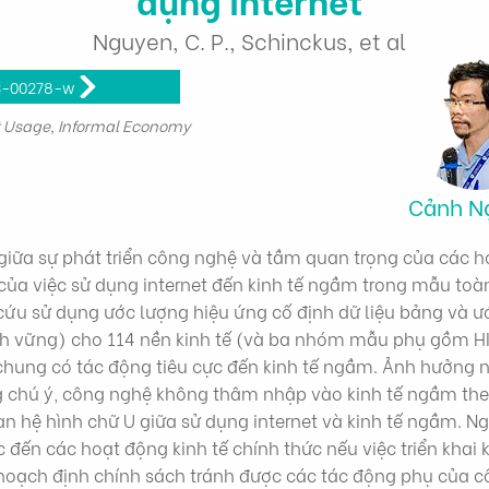
Nguyen, C. P., Schinckus, et al
3-00278-w
net Usage, Informal Economy
Cảnh N
ệ giữa sự phát triển công nghệ và tầm quan trọng của các h
ủa việc sử dụng internet đến kinh tế ngầm trong mẫu toà
cứu sử dụng ước lượng hiệu ứng cố định dữ liệu bảng và ư
ính vững) cho 114 nền kinh tế (và ba nhóm mẫu phụ gồm HI
 chung có tác động tiêu cực đến kinh tế ngầm. Ảnh hưởng n
g chú ý, công nghệ không thâm nhập vào kinh tế ngầm the
an hệ hình chữ U giữa sử dụng internet và kinh tế ngầm. 
c đến các hoạt động kinh tế chính thức nếu việc triển khai
hoạch định chính sách tránh được các tác động phụ của c