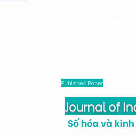
Viện 
Nông 
Trang chủ
Tin tức & Sự kiện
Published Paper
Journal of I
Số hóa và kinh