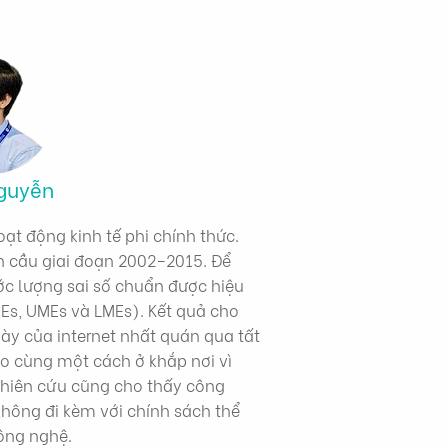
guyễn
oạt động kinh tế phi chính thức.
n cầu giai đoạn 2002–2015. Để
ớc lượng sai số chuẩn được hiệu
Es, UMEs và LMEs). Kết quả cho
ày của internet nhất quán qua tất
o cùng một cách ở khắp nơi vì
Nghiên cứu cũng cho thấy công
 không đi kèm với chính sách thể
ông nghệ.