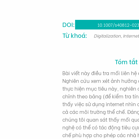
DOI:
10.1007/s40812-02
Từ khoá:
Digitalization, Inter
Tóm tắt
Bài viết này điều tra mối liên h
Nghiên cứu xem xét ảnh hưởng c
thực hiện mục tiêu này, nghiên 
chỉnh theo bảng (để kiểm tra t
thấy việc sử dụng internet nhìn
cả các môi trường thể chế. Đán
chúng tôi quan sát thấy mối qu
nghệ có thể có tác động tiêu cự
chế phù hợp cho phép các nhà 