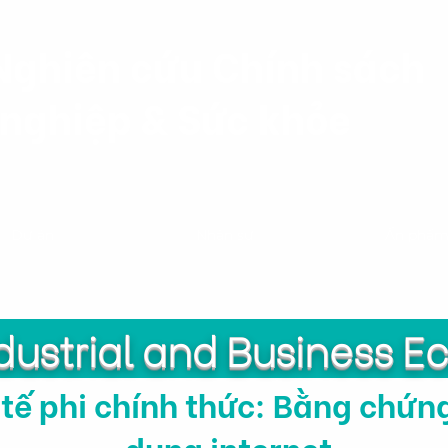
Nghiên cứu Chính sách
nghiệp & Sức khỏe
Dự án
Nhân sự
Ấn phẩ
ndustrial and Business 
 tế phi chính thức: Bằng chứn
dụng internet