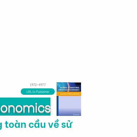
m
Công cụ tài chính
Giới thiệu
1972-4977
URL to Publisher
Economics
g toàn cầu về sử