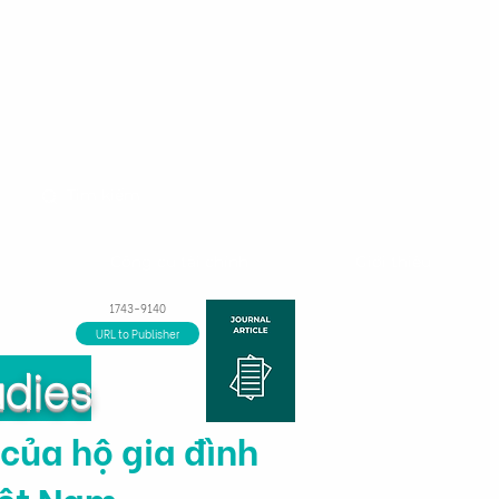
m
Công cụ tài chính
Giới thiệu
1743-9140
URL to Publisher
udies
 của hộ gia đình
iệt Nam