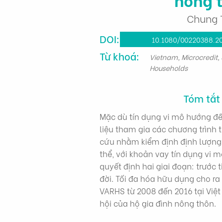
Chung 
DOI:
10.1080/00220388.2
Từ khoá:
Vietnam, Microcredit, 
Households
Tóm tắt
Mặc dù tín dụng vi mô hướng đến 
liệu tham gia các chương trình 
cứu nhằm kiểm định định lượng l
thể, với khoản vay tín dụng vi m
quyết định hai giai đoạn: trước
đời. Tối đa hóa hữu dụng cho ra
VARHS từ 2008 đến 2016 tại Việt
hội của hộ gia đình nông thôn.