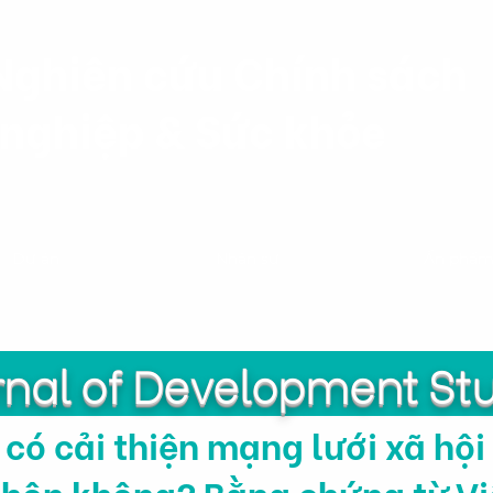
Nghiên cứu Chính sách
nghiệp & Sức khỏe
Dự án
Nhân sự
Ấn phẩ
rnal of Development St
 có cải thiện mạng lưới xã hội
thôn không? Bằng chứng từ V