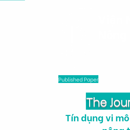
Viện 
Nông 
Trang chủ
Tin tức & Sự kiện
Published Paper
The Jou
Tín dụng vi mô
nông 