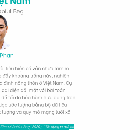
biul Beg
 Phan
tài liệu hiện có vẫn chưa làm rõ
ấp đầy khoảng trống này, nghiên
ia đình nông thôn ở Việt Nam. Cụ
 đại diện đối mặt với bài toán
ng để tối đa hóa hàm hữu dụng trọn
được ước lượng bằng bộ dữ liệu
ất lượng và quy mô mạng lưới xã
hou & Rabiul Beg (2020), "Tín dụng vi mô có