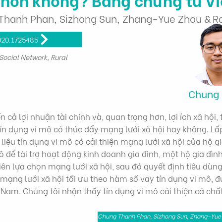
Thanh Phan, Sizhong Sun, Zhang-Yue Zhou & Ra
020.1725485
Social Network, Rural
Chung
cả lợi nhuận tài chính và, quan trọng hơn, lợi ích xã hội, 
tín dụng vi mô có thúc đẩy mạng lưới xã hội hay không. L
iệu tín dụng vi mô có cải thiện mạng lưới xã hội của hộ g
ô để tài trợ hoạt động kinh doanh gia đình, một hộ gia đình
 tiên lựa chọn mạng lưới xã hội, sau đó quyết định tiêu dù
 mạng lưới xã hội tối ưu theo hàm số vay tín dụng vi mô, 
 Nam. Chúng tôi nhận thấy tín dụng vi mô cải thiện cả ch
Chung Thanh Phan, Sizhong Sun, Zhang-Yue Z